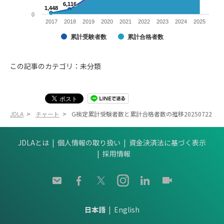
6,116
6,116
1,448
1,448
0
2017
2018
2019
2020
2021
2022
2023
2024
2025
累計受験者数
累計合格者数
この記事のカテゴリ：未分類
JDLA
>
チャート
>
G検定累計受験者数と累計合格者数の推移20250722
JDLAとは
個人情報の取り扱い
資金決済法に基づく表示
採用情報
日本語
English