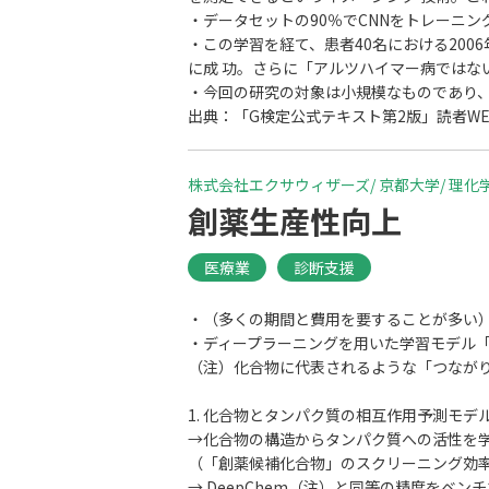
・データセットの90％でCNNをトレーニ
・この学習を経て、患者40名における200
に成 功。さらに「アルツハイマー病ではな
・今回の研究の対象は小規模なものであり、
出典：「G検定公式テキスト第2版」読者WE
株式会社エクサウィザーズ/ 京都大学/ 理化
創薬生産性向上
医療業
診断支援
・（多くの期間と費用を要することが多い
・ディープラーニングを用いた学習モデル「Grap
（注）化合物に代表されるような「つなが
1. 化合物とタンパク質の相互作用予測モデ
→化合物の構造からタンパク質への活性を
（「創薬候補化合物」のスクリーニング効
→ DeepChem（注）と同等の精度をベ