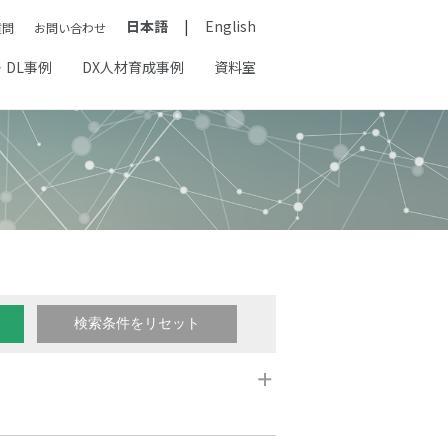
日本語
English
質問
お問い合わせ
・DL事例
DX人材育成事例
資料室
 中古車査定
# 保守点検
# 流入量予測
# 漁業支援