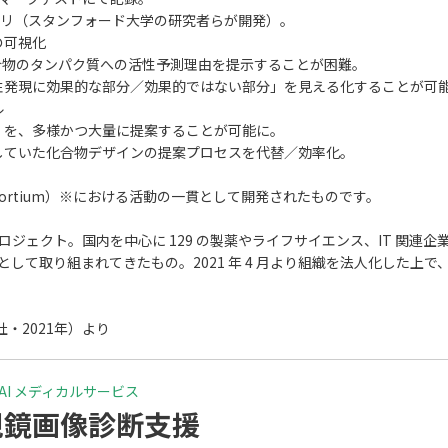
ブラリ（スタンフォード大学の研究者らが開発）。
の可視化
合物のタンパク質への活性予測理由を提示することが困難。
性発現に効果的な部分／効果的ではない部分」を見える化することが可
ル
」を、多様かつ大量に提案することが可能に。
していた化合物デザインの提案プロセスを代替／効率化。
ce Consortium）※における活動の一貫として開発されたものです。
プロジェクト。国内を中心に 129 の製薬やライフサイエンス、IT 関連企
ジェクトとして取り組まれてきたもの。2021 年 4 月より組織を法人化し
・2021年）より
AI メディカルサービス
視鏡画像診断支援