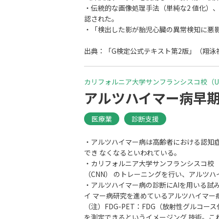
・伝統的な画像処理手法（単純な2 値化）、お
認された。
・「検出した影が胎児心臓の異常検知に悪
出典：「G検定公式テキスト第2版」（翔泳社
カリフォルニア大学サンフランシスコ校（UC
アルツハイマー病早
医療業
診断支援
・アルツハイマー病は高齢者における認知
でき なくなるといわれている。
・カリフォルニア大学サンフランシスコ校（
（CNN） のトレーニングを行い、アルツ
・アルツハイマー病の診断にAIを用いる試
イ マー病研究を進めているアルツハイマー病神
（注）FDG-PET：FDG（放射性グルコ
を測定できるというイメージング 技術。こ