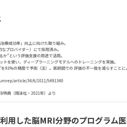
害虫発生場所の特定
# 老朽化検知
# 肌状態予測
# 自動翻訳
# 
 銃声検知
# 類似商品画像検知
# 類似物件検知
# 食事画像認識
上
精治療成功率」向上に向けた取り組み。
の世界的なプロバイダー）にて採用済み。
るか”という評価支援の用途で活用。
セットを使い、ディープラーニングモデルへのトレーニングを実施。
”を93%の精度で予測（注）。医師間での 評価の不一致を減らすこと
rep/article/34/6/1011/5491340
B特典（翔泳社・2021年）より
利用した脳MRI分野のプログラム