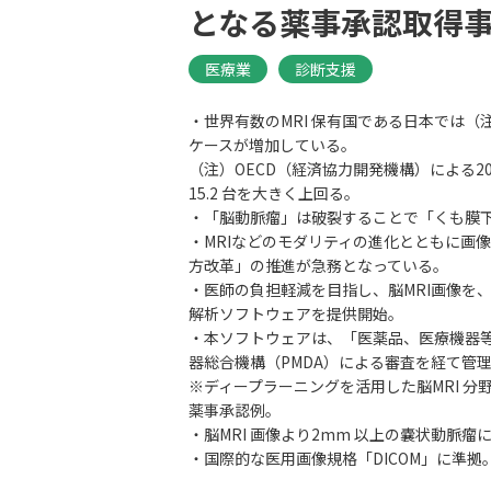
となる薬事承認取得
医療業
診断支援
・世界有数のMRI 保有国である日本では
ケースが増加している。
（注）OECD（経済協力開発機構）による2017
15.2 台を大きく上回る。
・「脳動脈瘤」は破裂することで「くも膜
・MRIなどのモダリティの進化とともに画
方改革」の推進が急務となっている。
・医師の負担軽減を目指し、脳MRI画像を
解析ソフトウェアを提供開始。
・本ソフトウェアは、「医薬品、医療機器
器総合機構（PMDA）による審査を経て管
※ディープラーニングを活用した脳MRI 
薬事承認例。
・脳MRI 画像より2mm 以上の嚢状動
・国際的な医用画像規格「DICOM」に準拠