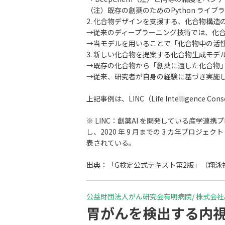
（注）既存の創薬のためのPython ライ
2. 化合物デザインを支援する、化合物構造
→従来のディープラーニング技術では、化
→当モデルを用いることで「化合物中の活
3. 新しい化合物を提案する化合物生成モデ
→既存の化合物から「創薬に適した化合物
→従来、研究者が自身の経験に基づき実施
上記事例は、LINC（Life Intelligen
※ LINC：創薬AI を開発している産学連携
し、2020 年 9 月までの 3 カ年プロ
表されている。
出典：「G検定公式テキスト第2版」（翔泳社
公益財団法人がん研究会有明病院/ 株式会社
胃がんを検出する内