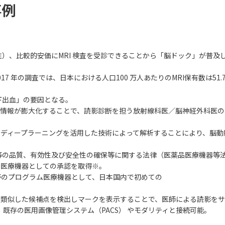
事例
（注）、比較的安価にMRI 検査を受診できることから「脳ドック」が普
 年の調査では、日本における人口100 万人あたりのMRI保有数は51.7 
下出血」の要因となる。
像情報が膨大化することで、読影診断を担う放射線科医／脳神経外科医
、ディープラーニングを活用した技術によって解析することにより、脳
等の品質、有効性及び安全性の確保等に関する法律（医薬品医療機器等法
理医療機器としての承認を取得※。
分野のプログラム医療機器として、日本国内で初めての
脈瘤に類似した候補点を検出しマークを表示することで、医師による読影を
。既存の医用画像管理システム（PACS） やモダリティと接続可能。