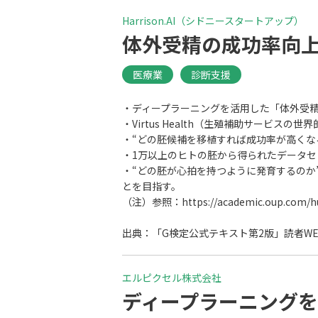
# 熟練者の可視化
# 物体検知
# 病
Harrison.AI（シドニースタートアップ）
# 遺伝子データ分類
# 配置最適化
#
体外受精の成功率向
医療業
診断支援
・ディープラーニングを活用した「体外受
・Virtus Health（生殖補助サービス
・“どの胚候補を移植すれば成功率が高くな
・1万以上のヒトの胚から得られたデータ
・“どの胚が心拍を持つように発育するのか
とを目指す。
（注）参照：https://academic.oup.com/hum
出典：「G検定公式テキスト第2版」読者WE
エルピクセル株式会社
ディープラーニングを