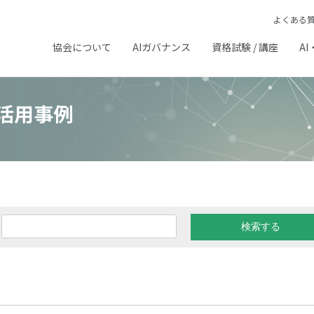
よくある
協会について
AIガバナンス
資格試験 / 講座
AI
活用事例
価
# パーソナルカラー判断
# マーケティング
# 不良品検知
#
# 劣化検知
# 問合せ応答
# 学力診断
# 文献検索
# 歌声合成