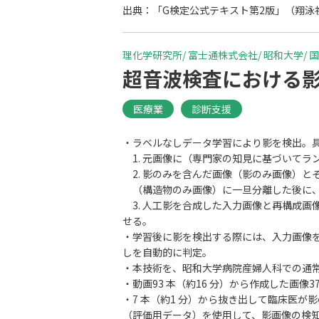
出典：「G検定公式テキスト第2版」（翔泳社
理化学研究所/ 富士通株式会社/ 昭和大学/
超音波検査における
医療業
診断支援
・ラベルなしデータ学習により影を検出。
1. 元画像に（専門家の知見に基づいてラ
2. 影のみを含んだ画像（影のみ画像）と
（構造物のみ画像）に一旦分離した後に、そ
3. 人工影を合成した入力画像と再構成画
せる。
・学習後に影を検出する際には、入力画像を
しを自動的に判定。
・本技術を、昭和大学病院産婦人科での通
・動画93 本（約16 分）から作成した画像3
・7 本（約1 分）から抜き出して臨床医が影
（評価用データ）を使用して、影画像の検知精度