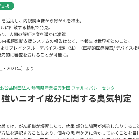
断支援
）を活用し、内視鏡画像から胃がんを検出。
ベルに匹敵する精度で発見。
秒であり、人間の解析速度を遥かに凌駕。
がん内視鏡診断支援システムの報告はなく、本報告は世界初とのこと。
FDA）よりブレイクスルーデバイス指定（注）（画期的医療機器/ デバイス
優先的に審査を受けることが可能に。
・2021年）より
社/公益財団法人 静岡県産業振興財団 ファルマバレーセンター
る強いニオイ成分に関する臭気判定
病巣では、がん組織が壊死したり、病巣 部分に細菌が感染したりするこ
方法を選択することにより、個々の患 者ケアに活かしていくことを目