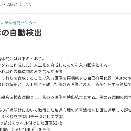
・2021年）より
 国立がん研究センター
影の自動検出
具体的には以下のとおり。
ンダムに作成した）人工影を合成したものを入力画像とする。
それ以外の構造物のみを含んだ画像
れらを合成することで入力画像を再構成する自己符号化器（Autoenc
像との誤差と、人工影と分離した影のみ画像との人工影が存在する領域
超音波検査画像とし、影のみ画像を検出結果とする。影のみ画像の画素
常の妊婦健診において取得した胎児心臓の超音波検査動画に適用して評
7,378 枚を学習用データとして学習。
の部分をラベル付けした画像52 枚
（IoU とDICE）を評価。