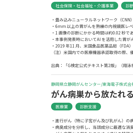
社会保険・社会福祉・介護事業
診
・畳み込みニューラルネットワーク（CNN
・6mm 以上の胃がんを熟練の内視鏡医レ
・1 画像の診断にかかる時間は約0.02 
・本事例発表時においてAI を活用した胃
・2019 年11 月、米国食品医薬品局（
（注）米国内での医療機器承認取得の際、
出典：「G検定公式テキスト第2版」（翔泳社
静岡県立静岡がんセンター/東海電子株式会
がん病巣から放たれ
医療業
診断支援
・進行がん（特に子宮がん及び乳がん）の
・病臭成分を分析し、当該成分に最適な消臭