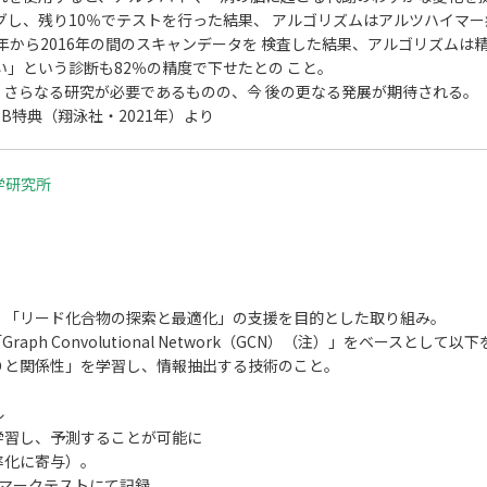
ングし、残り10％でテストを行った結果、 アルゴリズムはアルツハイマ
6年から2016年の間のスキャンデータを 検査した結果、アルゴリズムは
い」という診断も82％の精度で下せたとの こと。
さらなる研究が必要であるものの、今 後の更なる発展が期待される。
B特典（翔泳社・2021年）より
学研究所
）「リード化合物の探索と最適化」の支援を目的とした取り組み。
h Convolutional Network（GCN）（注）」をベースとして以
りと関係性」を学習し、情報抽出する技術のこと。
ル
学習し、予測することが可能に
率化に寄与）。
ンチマークテストにて記録。