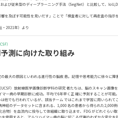
よび従来型のディープラーニング手法（SegNet）と比較して、IoU,
影響を及ぼす可能性を見いだす」ことで「検査者に対して再走査の指示
・2021年）より
SF）
期予測に向けた取り組み
症の最大の原因といわれる進行性の脳疾 患。記憶や思考能力に徐々に障
UCSF）放射線医学画像診断学科の研究 者たちは、脳のスキャン画像
ハイマー病の早期診断に成功。平均で6年早く正 確に予測することが可能
みは他でも行われているが、該当チーム ではこれまで学習に用いられて
経のデータセットに含まれる、1,000 名の患者から得られた2,000例
ース化合物）を血流内に投与して体組織に取り込ませ、FDG がどれぐら
れを使用すると、アルツハイマー病の脳に起こる代謝のわずかな変化を捉