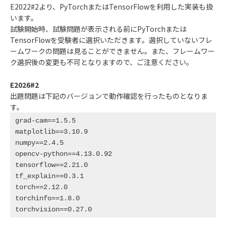
E2022#2より、PyTorchまたはTensorFlowを利用した実装も扱
います。
試験開始時、試験問題が表示される前にPyTorchまたは
TensorFlowを受験者に選択いただきます。選択していないフレ
ームワークの問題は見ることができません。また、フレームワー
ク選択後の変更も不可となりますので、ご注意ください。
E2026#2
出題問題は下記のバージョンで動作確認を行ったものとなりま
す。
grad-cam==1.5.5

matplotlib==3.10.9

numpy==2.4.5

opencv-python==4.13.0.92

tensorflow==2.21.0

tf_explain==0.3.1

torch==2.12.0

torchinfo==1.8.0

torchvision==0.27.0