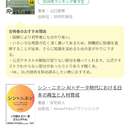
2020年ランキング第９位
著者： 山口達輝
出版社： 技術評論社
合格者のおすすめ理由
・図解により初学者にも分かり易い。
・いろいろな用語が広く浅く書いてあるため、俯瞰的に知識を習
得することが出来、さらに知識を深めるための足がかりにでき
る。
・公式テキストの解説が足りない部分を補ってくれます。公式テキ
ストでわからない部分があったらとりあえず開く本。
・ML、DLの技術を斜め読みしたい時におすすめ。
シン・ニホン AI×データ時代における日
本の再生と人材育成
著者： 安宅和人
出版社： NewsPicksパブリッシング