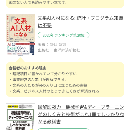
識のない人でも読みやすい本です。
文系AI人材になる: 統計・プログラム知識
は不要
2020年ランキング第20位
著者： 野口 竜司
出版社： 東洋経済新報社
合格者のおすすめ理由
・暗記項目が書かれていて分かりやすい
・事業経営のAI応用が理解できる。
・文系の人たちがAIの入り口に立つための書籍
・文系、ビジネス人材のとっつきにくさが解消される
図解即戦力 機械学習&ディープラーニン
グのしくみと技術がこれ1冊でしっかりわ
かる教科書