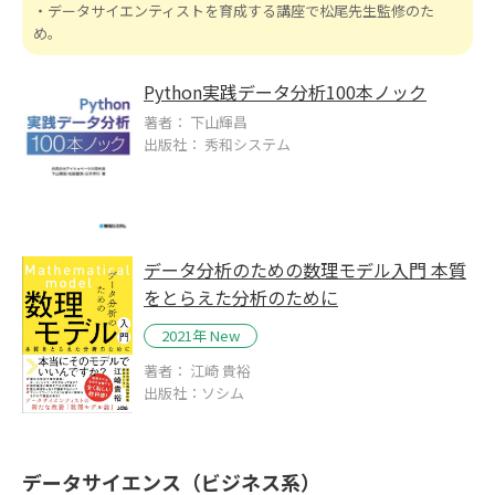
・データサイエンティストを育成する講座で松尾先生監修のた
め。
Python実践データ分析100本ノック
著者： 下山輝昌
出版社： 秀和システム
データ分析のための数理モデル入門 本質
をとらえた分析のために
2021年 New
著者： 江崎 貴裕
出版社：ソシム
データサイエンス（ビジネス系）