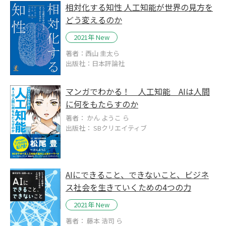
相対化する知性 人工知能が世界の見方を
どう変えるのか
2021年 New
著者：西山 圭太ら
出版社：日本評論社
マンガでわかる！ 人工知能 AIは人間
に何をもたらすのか
著者： かん ようこ ら
出版社： SBクリエイティブ
AIにできること、できないこと、ビジネ
ス社会を生きていくための4つの力
2021年 New
著者： 藤本 浩司 ら