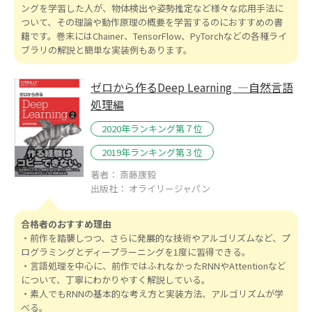
ングを学習した人が、物体検出や姿勢推定など様々な応用手法に
ついて、その理論や動作原理の概要を学習するのにおすすめの書
籍です。巻末にはChainer、TensorFlow、PyTorchなどの各種ライ
ブラリの解説と簡単な実装例もあります。
ゼロから作るDeep Learning ―自然言語
処理編
2020年ランキング第７位
2019年ランキング第３位
著者： 斎藤康毅
出版社： オライリージャパン
合格者のおすすめ理由
・前作を踏襲しつつ、さらに発展的な技術やアルゴリズムなど、プ
ログラミングとディープラーニングを1度に習得できる。
・言語処理を中心に、前作ではふれなかったRNNやAttentionなど
について、丁寧にわかりやすく解説している。
・素人でもRNNの基本的な考え方と実装方法、アルゴリズムが学
べる。