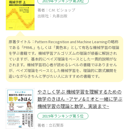
2019年ランキング第20位
著者：C.M. ビショップ
出版社：丸善出版
原著タイトル：Pattern Recognition and Machine Learningの略称
である「PRML」もしくは「黄色本」として有名な機械学習の理論
を学ぶ書籍です。機械学習アルゴリズムの理論が順番に解説され
ていますが、基本的にベイズ理論をベースとした一貫的説明がな
されます。機械学習初心者が読めるレベルの書籍ではありません
が、ベイズ理論をベースとした機械学習を、理論的に数式展開を
追いながらきちんと学びたい人におすすめの書籍です。
やさしく学ぶ 機械学習を理解するための
数学のきほん ~アヤノ&ミオと一緒に学ぶ
機械学習の理論と数学、実装まで~
2019年ランキング第５位
著者：立石賢吾