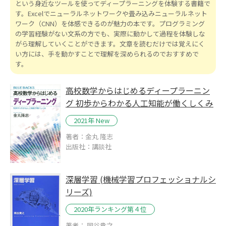
という身近なツールを使ってディープラーニングを体験する書籍で
す。Excelでニューラルネットワークや畳み込みニューラルネット
ワーク（CNN）を体感できるのが魅力の本です。プログラミング
の学習経験がない文系の方でも、実際に動かして過程を体験しな
がら理解していくことができます。文章を読むだけでは覚えにく
い方には、手を動かすことで理解を深められるのでおすすめで
す。
高校数学からはじめるディープラーニン
グ 初歩からわかる人工知能が働くしくみ
2021年 New
著者：金丸 隆志
出版社：講談社
深層学習 (機械学習プロフェッショナルシ
リーズ)
2020年ランキング第４位
著者： 岡谷貴之