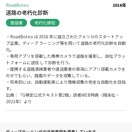
# 不良品検知
# 中古車査定
# 保守点検
RoadBotics
2016年
# 保険証券自動分析
# 偽物出品検知
# 劣化検知
道路の老朽化診断
# 問合せ応答
# 学力診断
# 文献検索
# 歌声合成
建設業
老朽化検知
# 流入量予測
# 漁業支援
# 熟練者の可視化
# 物体検知
# 病害虫発生場所の特定
# 老朽化検知
・RoadBotics は 2016 年に設立されたアメリカのスタートアッ
# 肌状態予測
# 自動翻訳
# 診断支援
プ企業。ディープ ラーニング等を用いて道路の老朽化診断を自動
# 試料の位置合わせ自動化
# 遺伝子データ分類
化。
# 配置最適化
# 銃声検知
# 類似商品画像検知
・専用アプリを搭載した携帯カメラで道路を撮影し、自社プラッ
トフォームに送信 して診断を行う。
# 類似物件検知
# 食事画像認識
・提携する道路清掃業者や運送業者の車両にアプリ搭載カメラを
のせてもらい、路面のデータを収集している。
・将来的には、自動運転車により情報収集の完全な自動化を目指
す。
出典：「G検定公式テキスト第2版」読者WEB特典（翔泳社・
2021年）より
ディープラーニングの活用事例を募集しています