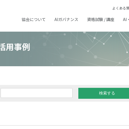
よくある
協会について
AIガバナンス
資格試験 / 講座
AI
活用事例
価
# パーソナルカラー判断
# マーケティング
# 不良品検知
#
# 劣化検知
# 問合せ応答
# 学力診断
# 文献検索
# 歌声合成