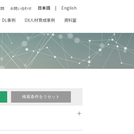
日本語
English
質問
お問い合わせ
・DL事例
DX人材育成事例
資料室
 中古車査定
# 保守点検
# 流入量予測
# 漁業支援