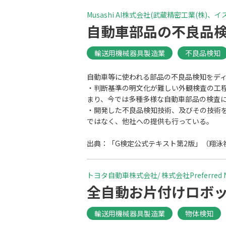
# 熟練者の可視化
# 物体検知
# 病
Musashi AI株式会社(武蔵精密工業(株)、イス
# 遺伝子データ分類
# 配置最適化
#
自動車部品の不良品
輸送用機械器具製造業
不良品検知
自動車等に使われる部品の不良品検知をデ
・判断基準の明文化が難しい外観検査の工
まり、今では多種多様な自動車部品の検査
・開発した不良品検知技術、及びその技術
ではなく、他社への提供も行っている。
出典：「G検定公式テキスト第2版」（翔泳社
トヨタ自動車株式会社/ 株式会社Preferred N
全自動お片付けロボ
輸送用機械器具製造業
物体検知