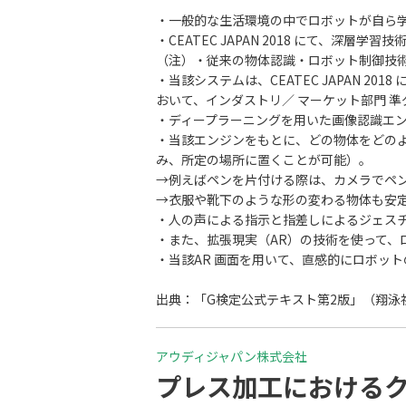
・一般的な生活環境の中でロボットが自ら
・CEATEC JAPAN 2018 にて、深
（注）・従来の物体認識・ロボット制御技
・当該システムは、CEATEC JAPAN 2
おいて、インダストリ／ マーケット部門 
・ディープラーニングを用いた画像認識エ
・当該エンジンをもとに、どの物体をどの
み、所定の場所に置くことが可能）。
→例えばペンを片付ける際は、カメラでペ
→衣服や靴下のような形の変わる物体も安
・人の声による指示と指差しによるジェス
・また、拡張現実（AR）の技術を使って、
・当該AR 画面を用いて、直感的にロボッ
出典：「G検定公式テキスト第2版」（翔泳社
アウディジャパン株式会社
プレス加工における