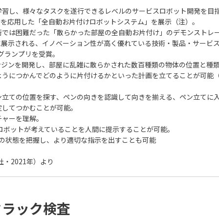
学習し、様々なタスクを遂行できるレベルのサービスロボット開発を目
層学習技術を応用した「全自動お片付けロボットシステム」を展示（注）。
術では困難だった「散らかった部屋の全自動お片付け」のデモンストレ
018 に展示される、イノベーション性が高く優れている技術・製品・サービス等を
準グランプリを受賞。
ンジンを開発し、部屋に乱雑に散らかされた数百種類の物体の位置と種
ようにつかんでどのように片付けるかといった計画を立てることが可能
ン立ての位置を探す、ペンの向きを認識して向きを揃える、ペン立てに
定してつかむことが可能。
チャーを理解。
ロボットが考えていることを人間に提示することが可能。
トの状態を把握し、より適切な指示を出すことも可能
・2021年）より
クラック検査