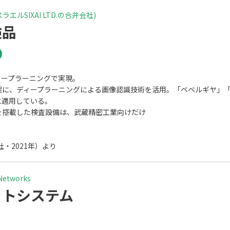
害虫発生場所の特定
# 老朽化検知
# 肌状態予測
# 自動翻訳
# 
ラエルSIXAI LTD.の合弁会社)
 銃声検知
# 類似商品画像検知
# 類似物件検知
# 食事画像認識
検品
ィープラーニングで実現。
程に、ディープラーニングによる画像認識技術を活用。「ベベルギヤ」
に適用している。
を搭載した検査設備は、武蔵精密工業向けだけ
・2021年）より
etworks
ットシステム