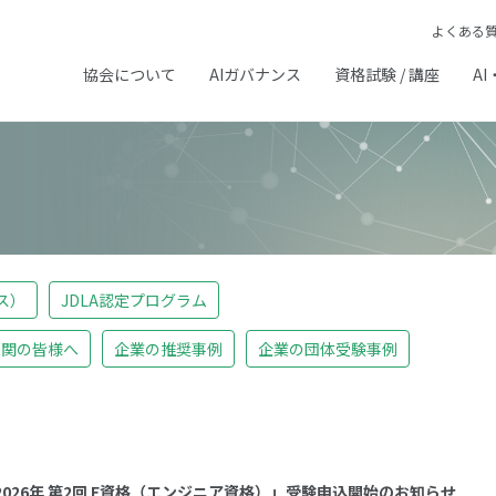
よくある
協会について
AIガバナンス
資格試験 / 講座
AI
ス）
JDLA認定プログラム
機関の皆様へ
企業の推奨事例
企業の団体受験事例
2026年 第2回 E資格（エンジニア資格）」受験申込開始のお知らせ