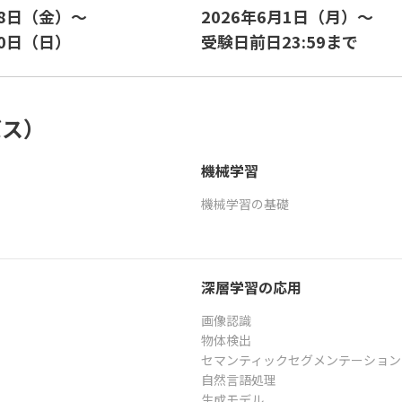
28日（金）～
2026年6月1日（月）～
30日（日）
受験日前日23:59まで
バス）
機械学習
機械学習の基礎
深層学習の応用
画像認識
物体検出
セマンティックセグメンテーション
自然言語処理
生成モデル