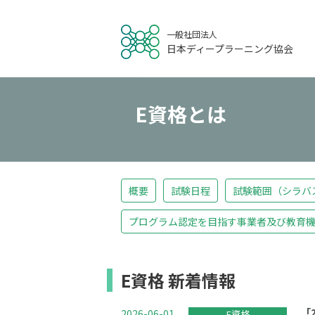
一般社団法人
日本ディープラーニング協会
E資格とは
概要
試験日程
試験範囲（シラバ
プログラム認定を目指す事業者及び教育
E資格 新着情報
「
2026-06-01
E資格