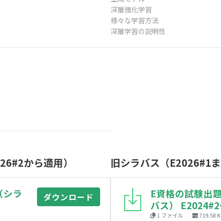
深層強化学習
様々な学習方法
深層学習の説明性
26#2から適用）
旧シラバス（E2026#1
（シラ
E資格の試験出
ダウンロード
バス） E2024#
1 ファイル
719.58 