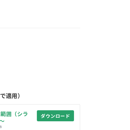
まで適用）
題範囲（シラ
ダウンロード
2～
KB