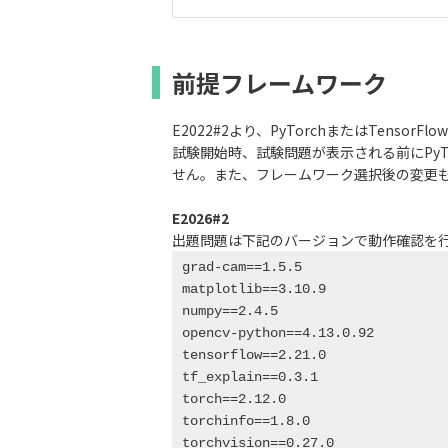
前提フレームワーク
E2022#2より、PyTorchまたはTenso
試験開始時、試験問題が表示される前にPyT
せん。また、フレームワーク選択後の変更
E2026#2
出題問題は下記のバージョンで動作確認を
grad-cam==1.5.5

matplotlib==3.10.9

numpy==2.4.5

opencv-python==4.13.0.92

tensorflow==2.21.0

tf_explain==0.3.1

torch==2.12.0

torchinfo==1.8.0

torchvision==0.27.0