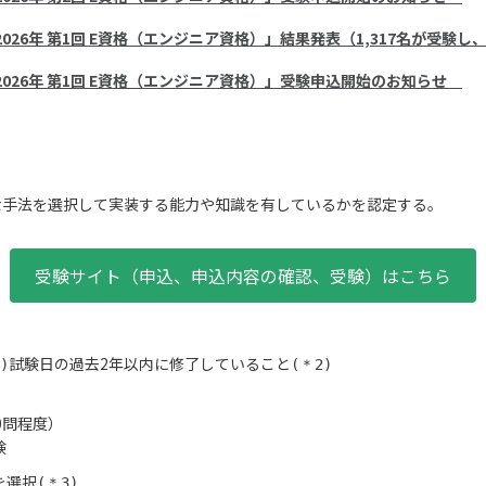
2026年 第1回 E資格（エンジニア資格）」結果発表（1,317名が受験し
2026年 第1回 E資格（エンジニア資格）」受験申込開始のお知らせ
な手法を選択して実装する能力や知識を有しているかを認定する。
受験サイト（申込、申込内容の確認、受験）はこちら
試験日の過去2年以内に修了していること
)
(＊2)
0問程度）
験
を選択
(＊3)