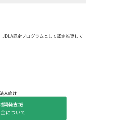
JDLA認定プログラムとして認定推奨して
法人向け
材開発支援
成金について