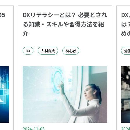
5
DXリテラシーとは？ 必要とされ
D
る知識・スキルや習得方法を紹
は
介
め
DX
人材育成
初心者
勉
2024-11-05
2024