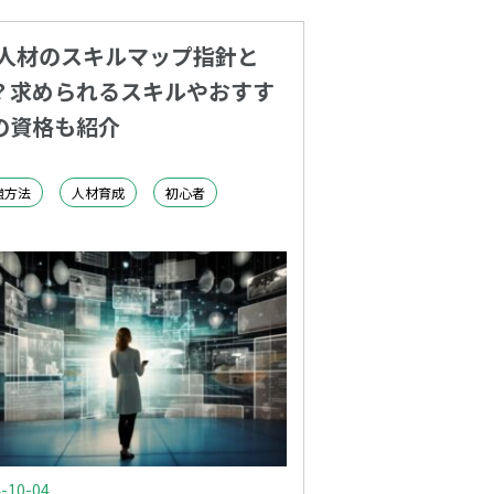
X人材のスキルマップ指針と
？求められるスキルやおすす
の資格も紹介
強方法
人材育成
初心者
-10-04