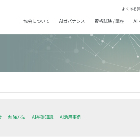
よくある
協会について
AIガバナンス
資格試験 / 講座
AI
け
勉強方法
AI基礎知識
AI活用事例
# 初心者
# DX