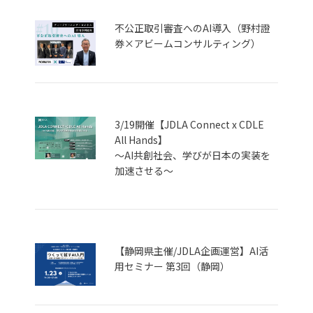
不公正取引審査へのAI導入（野村證
券×アビームコンサルティング）
3/19開催【JDLA Connect x CDLE
All Hands】
〜AI共創社会、学びが日本の実装を
加速させる〜
【静岡県主催/JDLA企画運営】AI活
用セミナー 第3回（静岡）