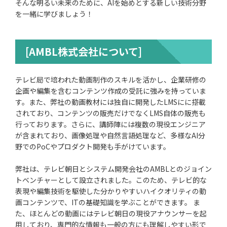
そんな明るい未来のために、AIを始めとする新しい技術分野
を一緒に学びましょう！
[
AMBL株式会社
について]
テレビ局で培われた動画制作のスキルを活かし、企業研修の
企画や編集を含むコンテンツ作成の受託に強みを持っていま
す。また、弊社の動画教材には独自に開発したLMSにに搭載
されており、コンテンツの販売だけでなくLMS自体の販売も
行っております。さらに、講師陣には複数の現役エンジニア
が含まれており、画像処理や自然言語処理など、多様なAI分
野でのPoCやプロダクト開発も手がけています。
弊社は、テレビ朝日とシステム開発会社のAMBLとのジョイン
トベンチャーとして設立されました。このため、テレビ的な
表現や編集技術を駆使した分かりやすいハイクオリティの動
画コンテンツで、ITの基礎知識を学ぶことができます。 ま
た、ほとんどの動画にはテレビ朝日の現役アナウンサーを起
用しており、専門的な情報も一般の方にも理解しやすい形で