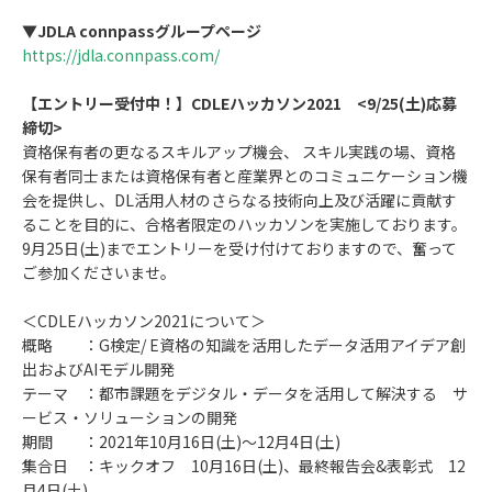
▼
JDLA connpassグループページ
https://jdla.connpass.com/
【エントリー受付中！】CDLEハッカソン2021 <9/25(土)応募
締切>
資格保有者の更なるスキルアップ機会、 スキル実践の場、資格
保有者同士または資格保有者と産業界とのコミュニケーション機
会を提供し、DL活用人材のさらなる技術向上及び活躍に貢献す
ることを目的に、合格者限定のハッカソンを実施しております。
9月25日(土)までエントリーを受け付けておりますので、奮って
ご参加くださいませ。
＜CDLEハッカソン2021について＞
概略 ：G検定/ E資格の知識を活用したデータ活用アイデア創
出およびAIモデル開発
テーマ ：都市課題をデジタル・データを活用して解決する サ
ービス・ソリューションの開発
期間 ：2021年10月16日(土)〜12月4日(土)
集合日 ：キックオフ 10月16日(土)、最終報告会&表彰式 12
月4日(土)