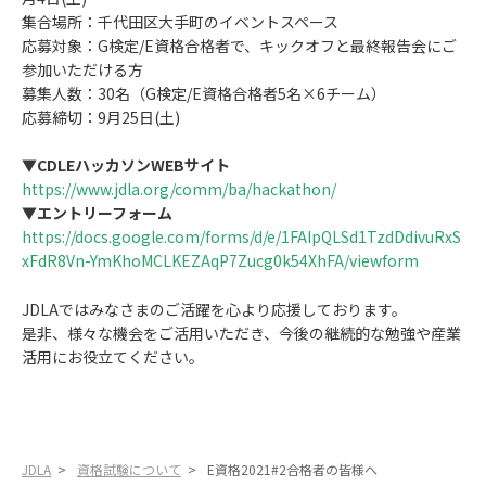
集合場所：千代田区大手町のイベントスペース
応募対象：G検定/E資格合格者で、キックオフと最終報告会にご
参加いただける方
募集人数：30名（G検定/E資格合格者5名×6チーム）
応募締切：9月25日(土)
▼
CDLEハッカソンWEBサイト
https://www.jdla.org/comm/ba/hackathon/
▼エントリーフォーム
https://docs.google.com/forms/d/e/1FAIpQLSd1TzdDdivuRxS
xFdR8Vn-YmKhoMCLKEZAqP7Zucg0k54XhFA/viewform
JDLAではみなさまのご活躍を心より応援しております。
是非、様々な機会をご活用いただき、今後の継続的な勉強や産業
活用にお役立てください。
JDLA
>
資格試験について
>
E資格2021#2合格者の皆様へ