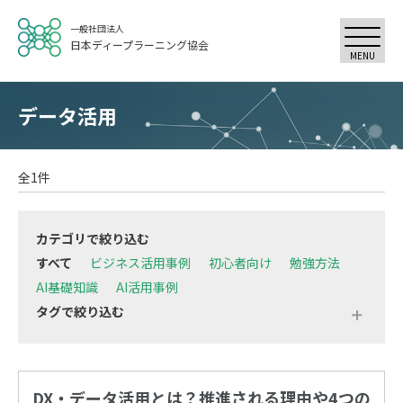
一般社団法人
日本ディープラーニング協会
MENU
データ活用
全1件
カテゴリで絞り込む
すべて
ビジネス活用事例
初心者向け
勉強方法
AI基礎知識
AI活用事例
タグで絞り込む
すべて
# データ活用
# 人材育成
# 初心者
# DX
DX・データ活用とは？推進される理由や4つの