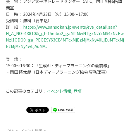
会 場： アジア太平洋トレードセンター（ATC）内ITM棟6階講
義室
日 時： 2024年4月23日（火）15:00～17:00
受講料： 無料（要申込）
詳 細：
https://www.sansokan.jp/events/eve_detail.san?
H_A_NO=43810&_gl=1
5eibo2
_ga
MTMwNTgzNzYzMS4xNzEw
NzI1ODQ0
_ga_PEGE9Y63CB*MTcxMjEzMjMxNy40LjEuMTcxMj
EzMjMxNy4wLjAuMA..
登 壇：
15:00～16:30：「生成AI・ディープラーニングの最前線」
・岡田 隆太朗（日本ディープラーニング協会 専務理事）
この記事のカテゴリ：
イベント情報
,
登壇
JDLA
>
イベント情報
>