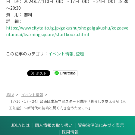
日 時： 2024年7月10日（水）・17日（水）・24日（水）18:30
～20:30
費 用： 無料
詳 細：
https://www.city.taito.lg.jp/gakushu/shogaigakushu/kozaeve
ntannai/learningsquare/startkouza.html
この記事のカテゴリ：
イベント情報
,
登壇
JDLA
>
イベント情報
>
【7/10・17・24】台東区生涯学習スタート講座「暮らしを支えるAI（人
工知能）～新時代の技術と賢く向き合うために～」
JDLAとは
個人情報の取り扱い
資金決済法に基づく表示
採用情報