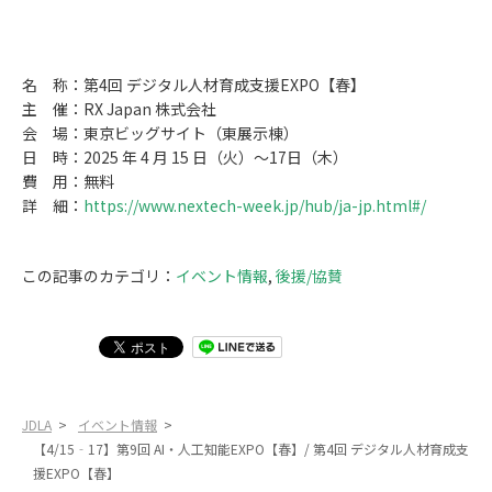
名 称：第4回 デジタル人材育成支援EXPO【春】
主 催：RX Japan 株式会社
会 場：東京ビッグサイト（東展示棟）
日 時：2025 年 4 月 15 日（火）～17日（木）
費 用：無料
詳 細：
https://www.nextech-week.jp/hub/ja-jp.html#/
この記事のカテゴリ：
イベント情報
,
後援/協賛
JDLA
>
イベント情報
>
【4/15‐17】第9回 AI・人工知能EXPO【春】/ 第4回 デジタル人材育成支
援EXPO【春】