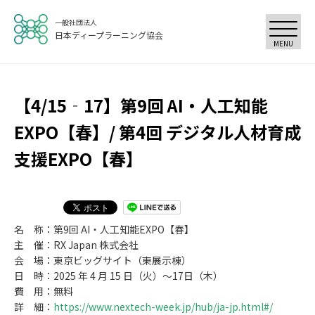
一般社団法人
日本ディープラーニング協会
MENU
【4/15‐17】第9回 AI・人工知能
EXPO【春】/ 第4回 デジタル人材育成
支援EXPO【春】
名 称：第9回 AI・人工知能EXPO【春】
主 催：RX Japan 株式会社
会 場：東京ビッグサイト（東展示棟）
日 時：2025 年 4 月 15 日（火）～17日（木）
費 用：無料
詳 細：
https://www.nextech-week.jp/hub/ja-jp.html#/