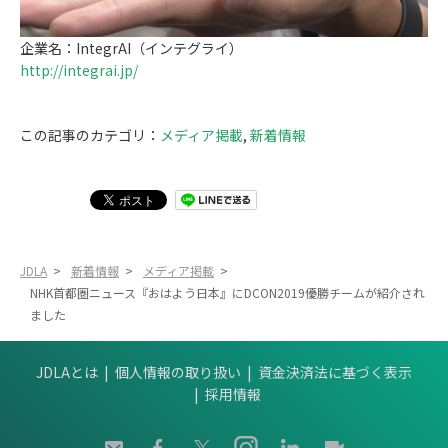
企業名：IntegrAI（インテグライ）
http://integrai.jp/
この記事のカテゴリ：
メディア掲載
,
新着情報
JDLA
>
新着情報
>
メディア掲載
>
NHK首都圏ニュース『おはよう日本』にDCON2019優勝チームが紹介され
ました
JDLAとは
個人情報の取り扱い
資金決済法に基づく表示
採用情報