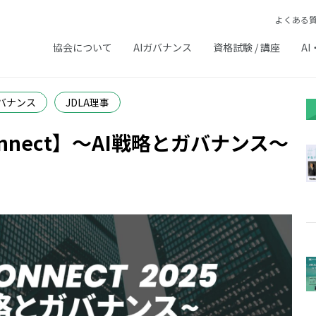
よくある
協会について
AIガバナンス
資格試験 / 講座
AI
ガバナンス
JDLA理事
Connect】～AI戦略とガバナンス～