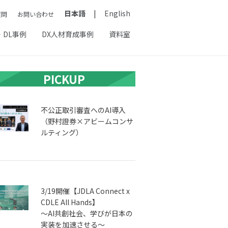
日本語
English
質問
お問い合わせ
・DL事例
DX人材育成事例
資料室
PICKUP
不公正取引審査へのAI導入
（野村證券×アビームコンサ
ルティング）
3/19開催【JDLA Connect x
CDLE All Hands】
〜AI共創社会、学びが日本の
実装を加速させる〜