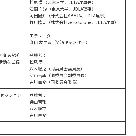
松尾 豊（東京大学、JDLA理事長）
江間 有沙（東京大学、JDLA理事）
岡田陽介（株式会社ABEJA、JDLA理事）
竹川隆司（株式会社zero to one、JDLA理事）
モデレータ:
瀧口 友里奈（経済キャスター）
り組み紹介
登壇者：
活動をご紹
松尾 豊
八木聡之（同委員会委員長）
柴山吉報（同委員会副委員長）
古川直裕（同委員会委員）
画セッション
登壇者：
柴山吉報
八木聡之
古川直裕