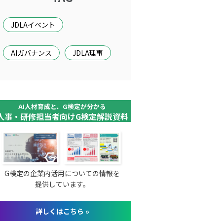
JDLAイベント
AIガバナンス
JDLA理事
AI人材育成と、G検定が分かる
人事・研修担当者向けG検定解説資料
G検定の企業内活用についての情報を
提供しています。
詳しくはこちら »