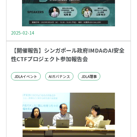
2025-02-14
【開催報告】シンガポール政府IMDAのAI安全
性CTFプロジェクト参加報告会
JDLAイベント
AIガバナンス
JDLA理事