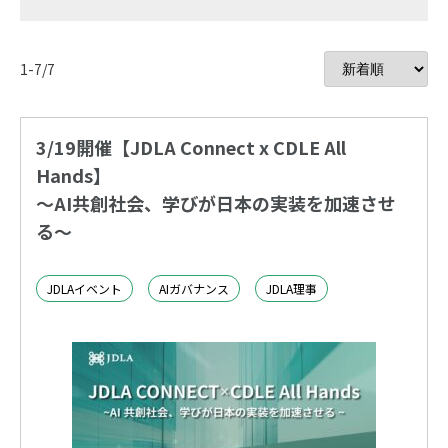
1-7/7
3/19開催【JDLA Connect x CDLE All
Hands】
〜AI共創社会、学びが日本の実装を加速させ
る〜
JDLAイベント
AIガバナンス
JDLA理事