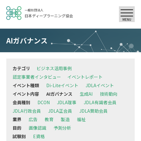
一般社団法人
日本ディープラーニング協会
MENU
AIガバナンス
カテゴリ
ビジネス活用事例
認定事業者インタビュー
イベントレポート
イベント種類
Di-Liteイベント
JDLAイベント
イベント内容
AIガバナンス
生成AI
技術動向
会員種別
DCON
JDLA理事
JDLA有識者会員
JDLA行政会員
JDLA正会員
JDLA賛助会員
業界
広告
教育
製造
福祉
目的
画像認識
予測分析
試験別
E資格