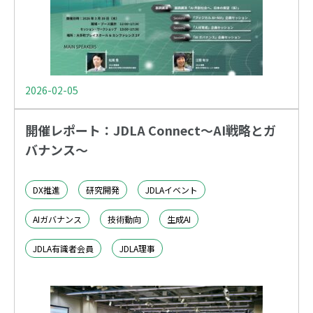
2026-02-05
開催レポート：JDLA Connect〜AI戦略とガ
バナンス〜
DX推進
研究開発
JDLAイベント
AIガバナンス
技術動向
生成AI
JDLA有識者会員
JDLA理事