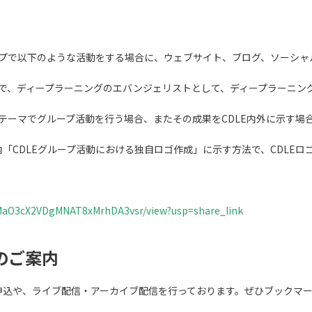
ープで以下のような活動をする場合に、ウェブサイト、ブログ、ソーシャル
プで、ディープラーニングのエバンジェリストとして、ディープラーニン
のテーマでグループ活動を行う場合、またその成果をCDLE内外に示す場
「CDLEグループ活動における独自ロゴ作成」に示す方法で、CDLE
1LnMaO3cX2VDgMNAT8xMrhDA3vsr/view?usp=share_link
のご案内
知・申込や、ライブ配信・アーカイブ配信を行っております。ぜひブックマ