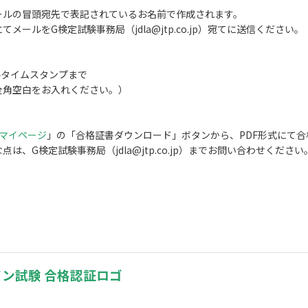
ールの冒頭宛先で表記されているお名前で作成されます。
ールをG検定試験事務局（jdla@jtp.co.jp）宛てに送信ください。
ルタイムスタンプまで
全角空白をお入れください。）
マイページ
」の「合格証書ダウンロード」ボタンから、PDF形式にて
、G検定試験事務局（jdla@jtp.co.jp）までお問い合わせください
。
ライン試験 合格認証ロゴ