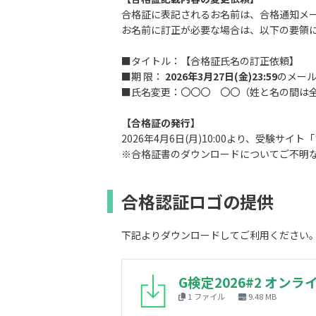
合格証に表記されるお名前は、合格通知メ
お名前に訂正が必要な場合は、以下の要領にてメ
■タイトル：【合格証氏名の訂正依頼】
■期 限：
2026年3月27日(金)23:59
のメー
■氏名変更：〇〇〇 〇〇（姓と名の間は
【合格証の発行】
2026年4月6日(月)10:00より、受験サイト「
※合格証書のダウンロードについてご不明な点は
合格認証ロゴの提供
下記よりダウンロードしてご利用ください
G検定2026#2 オン
1 ファイル
9.48 MB