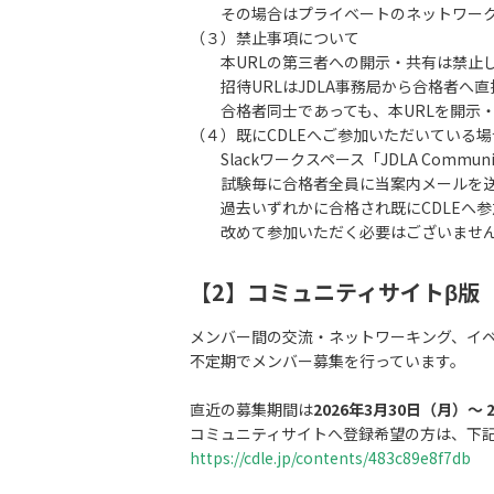
その場合はプライベートのネットワーク
（３）禁止事項について
本URLの第三者への開示・共有は禁止
招待URLはJDLA事務局から合格者へ直
合格者同士であっても、本URLを開示・
（４）既にCDLEへご参加いただいている
Slackワークスペース「JDLA Commun
試験毎に合格者全員に当案内メールを送
過去いずれかに合格され既にCDLEへ参
改めて参加いただく必要はございませ
【2】コミュニティサイトβ版
メンバー間の交流・ネットワーキング、イ
不定期でメンバー募集を行っています。
直近の募集期間は
2026年3月30日（月）～ 
コミュニティサイトへ登録希望の方は、下記
https://cdle.jp/contents/483c89e8f7db