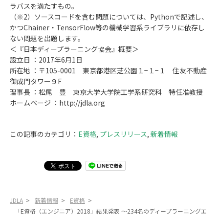
ラバスを満たすもの。
（※2）ソースコードを含む問題については、Pythonで記述し、
かつChainer・TensorFlow等の機械学習系ライブラリに依存し
ない問題を出題します。
＜『日本ディープラーニング協会』概要＞
設立日 ：2017年6月1日
所在地 ：〒105-0001 東京都港区芝公園１−１−１ 住友不動産
御成門タワー９F
理事長 ：松尾 豊 東京大学大学院工学系研究科 特任准教授
ホームページ ：http://jdla.org
この記事のカテゴリ：
E資格
,
プレスリリース
,
新着情報
JDLA
>
新着情報
>
E資格
>
「E資格（エンジニア）2018」結果発表 ～234名のディープラーニングエ