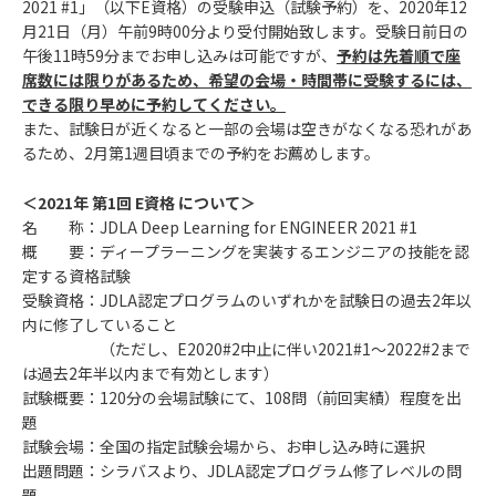
2021 #1」（以下E資格）の受験申込（試験予約）を、2020年12
月21日（月）午前9時00分より受付開始致します。受験日前日の
午後11時59分までお申し込みは可能ですが、
予約は先着順で座
席数には限りがあるため、希望の会場・時間帯に受験するには、
できる限り早めに予約してください。
また、試験日が近くなると一部の会場は空きがなくなる恐れがあ
るため、2月第1週目頃までの予約をお薦めします。
＜2021年 第1回 E資格 について＞
名 称：JDLA Deep Learning for ENGINEER 2021 #1
概 要：ディープラーニングを実装するエンジニアの技能を認
定する資格試験
受験資格：JDLA認定プログラムのいずれかを試験日の過去2年以
内に修了していること
（ただし、E2020#2中止に伴い2021#1～2022#2まで
は過去2年半以内まで有効とします）
試験概要：120分の会場試験にて、108問（前回実績）程度を出
題
試験会場：全国の指定試験会場から、お申し込み時に選択
出題問題：シラバスより、JDLA認定プログラム修了レベルの問
題