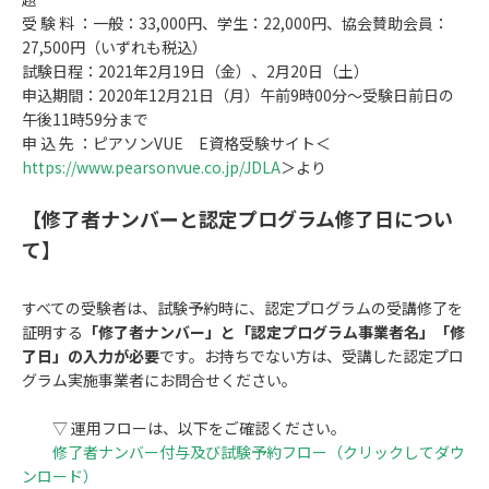
受 験 料 ：一般：33,000円、学生：22,000円、協会賛助会員：
27,500円（いずれも税込）
試験日程：2021年2月19日（金）、2月20日（土）
申込期間：2020年12月21日（月）午前9時00分～受験日前日の
午後11時59分まで
申 込 先 ：ピアソンVUE E資格受験サイト＜
https://www.pearsonvue.co.jp/JDLA
＞より
【修了者ナンバーと認定プログラム修了日につい
て】
すべての受験者は、試験予約時に、認定プログラムの受講修了を
証明する
「修了者ナンバー」と「認定プログラム事業者名」「修
了日」の入力が必要
です。お持ちでない方は、受講した認定プロ
グラム実施事業者にお問合せください。
▽ 運用フローは、以下をご確認ください。
修了者ナンバー付与及び試験予約フロー（クリックしてダウ
ンロード）