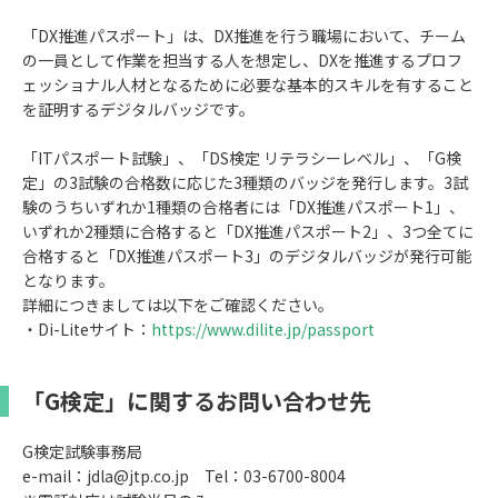
「DX推進パスポート」は、DX推進を行う職場において、チーム
の一員として作業を担当する人を想定し、DXを推進するプロフ
ェッショナル人材となるために必要な基本的スキルを有すること
を証明するデジタルバッジです。
「ITパスポート試験」、「DS検定 リテラシーレベル」、「G検
定」の3試験の合格数に応じた3種類のバッジを発行します。3試
験のうちいずれか1種類の合格者には「DX推進パスポート1」、
いずれか2種類に合格すると「DX推進パスポート2」、3つ全てに
合格すると「DX推進パスポート3」のデジタルバッジが発行可能
となります。
詳細につきましては以下をご確認ください。
・Di-Liteサイト：
https://www.dilite.jp/passport
「G検定」に関するお問い合わせ先
G検定試験事務局
e-mail：jdla@jtp.co.jp Tel：03-6700-8004