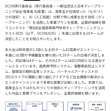
DCON実行委員会（実行委員長：一般社団法人日本ディープラー
ニング協会 理事長 松尾豊）は、高専生が日頃培った〈ものづく
りの技術〉と、AI（人工知能）分野で特に成果を出す技術〈ディ
ープラーニング〉を活用した事業プランを提案、企業評価額を競
うコンテスト「第6回全国高等専門学校ディープラーニングコン
テスト2025（以下、DCON2025）」本選に出場する10チームが
決定したことをお知らせいたします。
本大会は昨年度の1.3倍となる95チーム42高専がエントリーし、
本選には2度の予備審査を勝ち抜いた10チームの出場が決定しま
した。初出場は4チーム、その内1チームはDCON初となる連合チ
ームとなっています。歯周病予防システム、海難事故防止システ
ム、循環型の飼料生産システム、バーチャルアーティストの
3DCGライブの課題に取り組むアイデアなど社会課題の解決から
エンタテインメントまで多様な提案が出揃いました。本選では、
高専生ならではのものづくりの技術とディープラーニングを活用
した作品と事業プランをプレゼンし、企業評価額を競います。