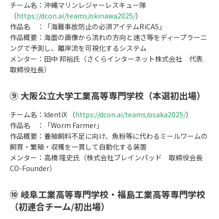
チーム名：沖縄マリンレジャーレスキュー隊
（
https://dcon.ai/teams/okinawa2025/
）
作品名 ：「海難事故防止の必須アイテムRiCAS」
作品概要：海面の画像から流れの方向と速さ等をディープラーニ
ングで予測し、離岸流を可視化するシステム
メンター：田中 邦裕氏（さくらインターネット株式会社 代表
取締役社長）
⑨ 大阪公立大学工業高等専門学校（本選初出場）
チーム名：IdentiX （
https://dcon.ai/teams/osaka2025/
）
作品名 ：「Worm Farmer」
作品概要：養殖飼料不足に向け、魚粉等に代わるミールワームの
飼育・繁殖・収穫を一貫して自動化する装置
メンター：高橋 隆史氏（株式会社ブレインパッド 取締役会長
CO-Founder）
⑩ 岐阜工業高等専門学校・福島工業高等専門学校
（初連合チーム/初出場）