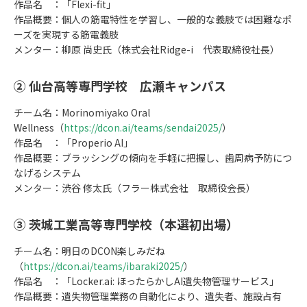
作品名 ：「Flexi-fit」
作品概要：個人の筋電特性を学習し、一般的な義肢では困難なポ
ーズを実現する筋電義肢
メンター：柳原 尚史氏（株式会社Ridge-i 代表取締役社長）
② 仙台高等専門学校 広瀬キャンパス
チーム名：Morinomiyako Oral
Wellness（
https://dcon.ai/teams/sendai2025/
）
作品名 ：「Properio AI」
作品概要：ブラッシングの傾向を手軽に把握し、歯周病予防につ
なげるシステム
メンター：渋谷 修太氏（フラー株式会社 取締役会長）
③ 茨城工業高等専門学校（本選初出場）
チーム名：明日のDCON楽しみだね
（
https://dcon.ai/teams/ibaraki2025/
）
作品名 ：「Locker.ai: ほったらかしAI遺失物管理サービス」
作品概要：遺失物管理業務の自動化により、遺失者、施設占有