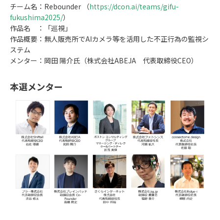
チーム名：Rebounder （
https://dcon.ai/teams/gifu-
fukushima2025/
）
作品名 ：「巡視」
作品概要：無人販売所でAIカメラ等を活用した不正行為の監視シ
ステム
メンター：岡田 陽介氏（株式会社ABEJA 代表取締役CEO）
本選メンター