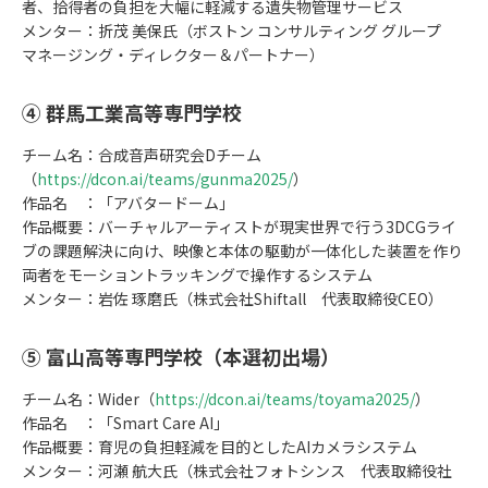
者、拾得者の負担を大幅に軽減する遺失物管理サービス
メンター：折茂 美保氏（ボストン コンサルティング グループ
マネージング・ディレクター＆パートナー）
④ 群馬工業高等専門学校
チーム名：合成音声研究会Dチーム
（
https://dcon.ai/teams/gunma2025/
）
作品名 ：「アバタードーム」
作品概要：バーチャルアーティストが現実世界で行う3DCGライ
ブの課題解決に向け、映像と本体の駆動が一体化した装置を作り
両者をモーショントラッキングで操作するシステム
メンター：岩佐 琢磨氏（株式会社Shiftall 代表取締役CEO）
⑤ 富山高等専門学校（本選初出場）
チーム名：Wider（
https://dcon.ai/teams/toyama2025/
）
作品名 ：「Smart Care AI」
作品概要：育児の負担軽減を目的としたAIカメラシステム
メンター：河瀬 航大氏（株式会社フォトシンス 代表取締役社