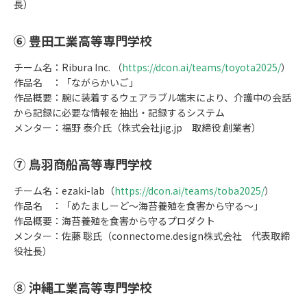
長）
⑥ 豊田工業高等専門学校
チーム名：Ribura Inc. （
https://dcon.ai/teams/toyota2025/
）
作品名 ：「ながらかいご」
作品概要：腕に装着するウェアラブル端末により、介護中の会話
から記録に必要な情報を抽出・記録するシステム
メンター：福野 泰介氏（株式会社jig.jp 取締役 創業者）
⑦ 鳥羽商船高等専門学校
チーム名：ezaki-lab（
https://dcon.ai/teams/toba2025/
）
作品名 ：「めたましーど～海苔養殖を食害から守る～」
作品概要：海苔養殖を食害から守るプロダクト
メンター：佐藤 聡氏（connectome.design株式会社 代表取締
役社長）
⑧ 沖縄工業高等専門学校