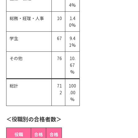
4%
総務・経理・人事
10
1.4
0%
学生
67
9.4
1%
その他
76
10.
67
%
総計
71
100
2
.00
%
＜役職別の合格者数＞
役職
合格
合格