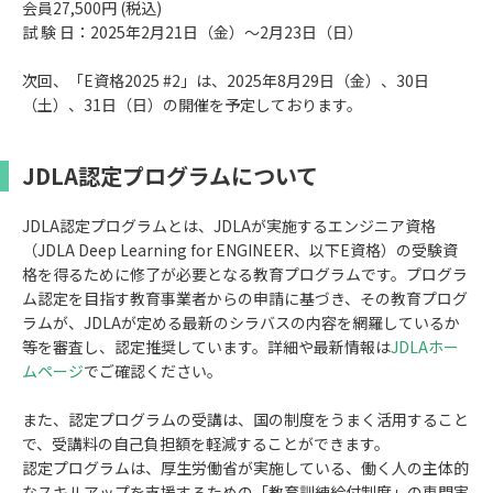
会員27,500円 (税込)
試 験 日：2025年2月21日（金）～2月23日（日）
次回、「E資格2025 #2」は、2025年8月29日（金）、30日
（土）、31日（日）の開催を予定しております。
JDLA認定プログラムについて
JDLA認定プログラムとは、JDLAが実施するエンジニア資格
（JDLA Deep Learning for ENGINEER、以下E資格）の受験資
格を得るために修了が必要となる教育プログラムです。プログラ
ム認定を目指す教育事業者からの申請に基づき、その教育プログ
ラムが、JDLAが定める最新のシラバスの内容を網羅しているか
等を審査し、認定推奨しています。詳細や最新情報は
JDLAホー
ムページ
でご確認ください。
また、認定プログラムの受講は、国の制度をうまく活用すること
で、受講料の自己負担額を軽減することができます。
認定プログラムは、厚生労働省が実施している、働く人の主体的
なスキルアップを支援するための「教育訓練給付制度」の専門実