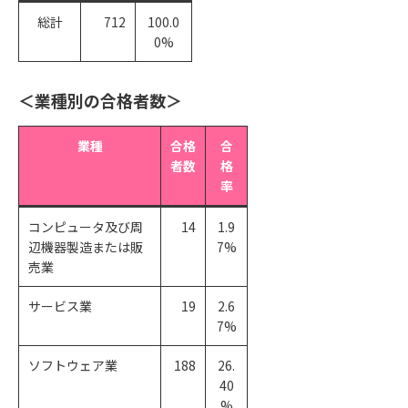
総計
712
100.0
0%
＜業種別の合格者数＞
業種
合格
合
者数
格
率
コンピュータ及び周
14
1.9
辺機器製造または販
7%
売業
サービス業
19
2.6
7%
ソフトウェア業
188
26.
40
%