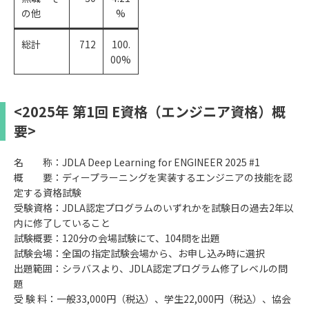
の他
%
総計
712
100.
00%
<2025年 第1回 E資格（エンジニア資格）概
要>
名 称：JDLA Deep Learning for ENGINEER 2025 #1
概 要：ディープラーニングを実装するエンジニアの技能を認
定する資格試験
受験資格：JDLA認定プログラムのいずれかを試験日の過去2年以
内に修了していること
試験概要：120分の会場試験にて、104問を出題
試験会場：全国の指定試験会場から、お申し込み時に選択
出題範囲：シラバスより、JDLA認定プログラム修了レベルの問
題
受 験 料：一般33,000円（税込）、学生22,000円（税込）、協会