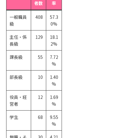
者数
率
一般職員
408
57.3
級
0%
主任・係
129
18.1
長級
2%
課長級
55
7.72
%
部長級
10
1.40
%
役員・経
12
1.69
営者
%
学生
68
9.55
%
無職・そ
30
4.21