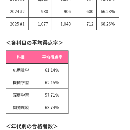
2024 #2
930
906
600
66.23%
2025 #1
1,077
1,043
712
68.26%
＜各科目の平均得点率＞
科目
平均得点率
応用数学
61.14％
機械学習
62.15％
深層学習
57.71％
開発環境
68.74％
＜年代別の合格者数＞