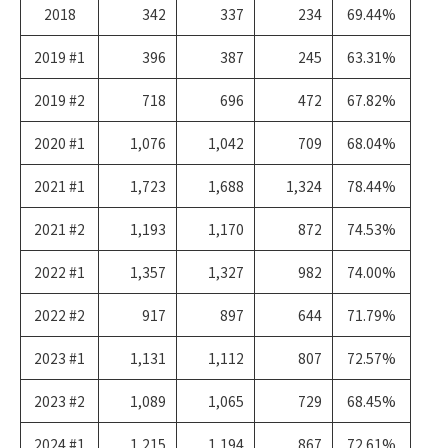
2018
342
337
234
69.44%
2019 #1
396
387
245
63.31%
2019 #2
718
696
472
67.82%
2020 #1
1,076
1,042
709
68.04%
2021 #1
1,723
1,688
1,324
78.44%
2021 #2
1,193
1,170
872
74.53%
2022 #1
1,357
1,327
982
74.00%
2022 #2
917
897
644
71.79%
2023 #1
1,131
1,112
807
72.57%
2023 #2
1,089
1,065
729
68.45%
2024 #1
1,215
1,194
867
72.61%