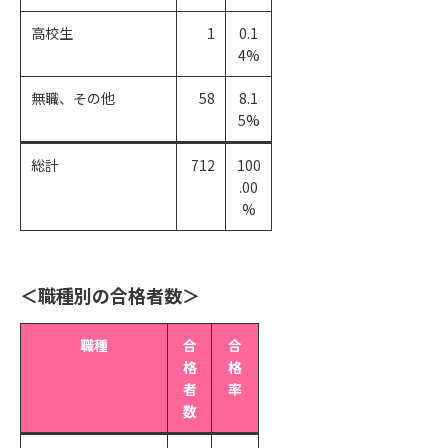
高校生
1
0.1
4%
無職、その他
58
8.1
5%
総計
712
100
.00
%
＜職種別の合格者数＞
職種
合
合
格
格
者
率
数