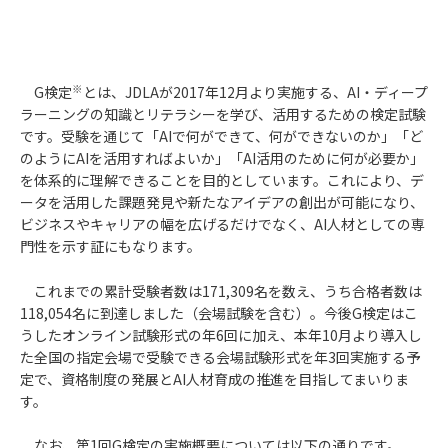
※
G検定
とは、JDLAが2017年12月より実施する、AI・ディープ
ラーニングの知識とリテラシーを学び、活用するための検定試験
です。受験を通じて「AIで何ができて、何ができないのか」「ど
のようにAIを活用すればよいか」「AI活用のために何が必要か」
を体系的に理解できることを目的としています。これにより、デ
ータを活用した課題発見や新たなアイデアの創出が可能になり、
ビジネスやキャリアの幅を広げるだけでなく、AI人材としての専
門性を示す証にもなります。
これまでの累計受験者数は171,309名を数え、うち合格者数は
118,054名に到達しました（会場試験を含む）。今後G検定はこ
うしたオンライン試験形式の年6回に加え、本年10月より導入し
た全国の指定会場で受験できる会場試験形式を年3回実施する予
定で、資格制度の発展とAI人材育成の推進を目指してまいりま
す。
なお、第1回G検定の実施概要については以下の通りです。