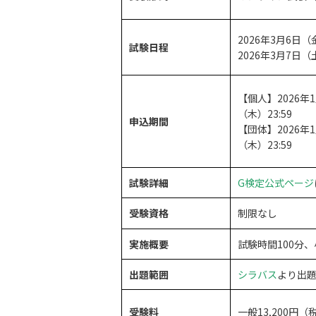
2026年3月6日（金）
試験日程
2026年3月7日（土）
【個人】2026年1
（木）23:59
申込期間
【団体】2026年1
（木）23:59
試験詳細
G検定公式ページ
受験資格
制限なし
実施概要
試験時間100分、
出題範囲
シラバス
より出
受験料
一般13,200円（