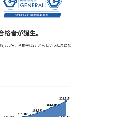
名の合格者が誕生。
,265名、合格率は77.04％という結果にな
202,215
202,215
181,659
181,659
162,832
162,832
151,108
151,108