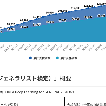
128,307
128,307
121,123
121,123
112,305
112,305
103,666
103,666
96,096
96,096
85,403
85,403
81,444
81,444
80,087
80,087
73,929
73,929
68,286
68,286
67,877
67,877
62,696
62,696
53,437
53,437
53,027
53,027
44,912
44,912
25
25
35,561
35,561
77
77
2021#2
2021#3
2022#1
2022#2
2022#3
2023#1
2023#2
2023#3
2023#4
2023#5
2024#1
2024#2
2024#3
2024#4
2024
020#3
2021 #1
累計受験者数
累計合格者数
定（ジェネラリスト検定）」概要
JDLA Deep Learning for GENERAL 2026 #2）
（自宅で受験）
会場試験（全国の指定試