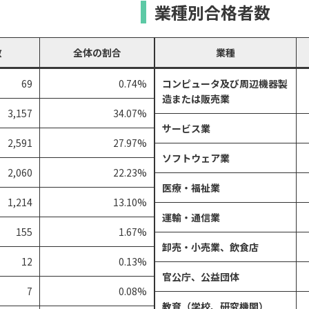
業種別合格者数
数
全体の割合
業種
69
0.74%
コンピュータ及び周辺機器製
造または販売業
3,157
34.07%
サービス業
2,591
27.97%
ソフトウェア業
2,060
22.23%
医療・福祉業
1,214
13.10%
運輸・通信業
155
1.67%
卸売・小売業、飲食店
12
0.13%
官公庁、公益団体
7
0.08%
教育（学校、研究機関）