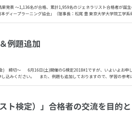
」結果発表 ～1,136名が合格、累計1,959名のジェネラリスト合格者
ディープラーニング協会」（理事長：松尾 豊 東京大学大学院工学系研究
＆例題追加
金) 締切〜 6月16日(土)開催のG検定2018#1ですが、いよいよ
申し込みください。 また、例題も追加しておりますので、学習の参考にお
リスト検定）」合格者の交流を目的