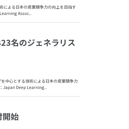
る技術による日本の産業競争力の向上を目指す
ng Assoc...
823名のジェネラリス
ングを中心とする技術による日本の産業競争力
eep Learning...
付開始