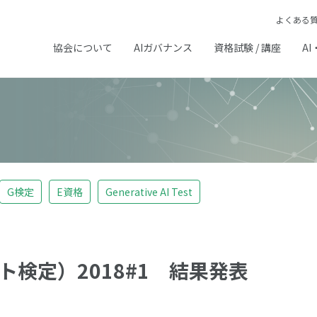
よくある
協会について
AIガバナンス
資格試験 / 講座
AI
G検定
E資格
Generative AI Test
検定）2018#1 結果発表