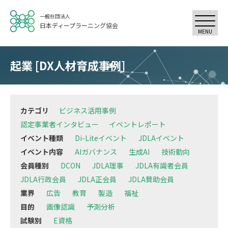
一般社団法人
日本ディープラーニング協会
MENU
起業 [DX人材育成事例]
カテゴリ
ビジネス活用事例
認定事業者インタビュー
イベントレポート
イベント種類
Di-Liteイベント
JDLAイベント
イベント内容
AIガバナンス
生成AI
技術動向
会員種別
DCON
JDLA理事
JDLA有識者会員
JDLA行政会員
JDLA正会員
JDLA賛助会員
業界
広告
教育
製造
福祉
目的
画像認識
予測分析
試験別
E資格