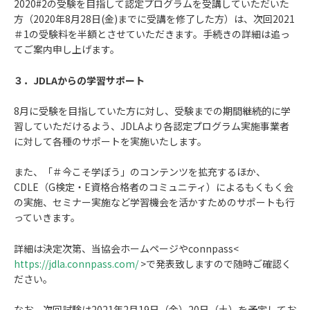
2020#2の受験を目指して認定プログラムを受講していただいた
方（2020年8月28日(金)までに受講を修了した方）は、次回2021
＃1の受験料を半額とさせていただきます。手続きの詳細は追っ
てご案内申し上げます。
３．JDLAからの学習サポート
8月に受験を目指していた方に対し、受験までの期間継続的に学
習していただけるよう、JDLAより各認定プログラム実施事業者
に対して各種のサポートを実施いたします。
また、「＃今こそ学ぼう」のコンテンツを拡充するほか、
CDLE（G検定・E資格合格者のコミュニティ）によるもくもく会
の実施、セミナー実施など学習機会を活かすためのサポートも行
っていきます。
詳細は決定次第、当協会ホームページやconnpass<
https://jdla.connpass.com/
>で発表致しますので随時ご確認く
ださい。
なお、次回試験は2021年2月19日（金）20日（土）を予定してお