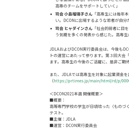
高専のチームをサポートしていく」
司会 小島瑠璃子さん
「高専生には毎年本
い。DCONに出場するような若者が自
司会 ヒャダインさん
「社会的弱者に目を
う気概を多くの発表から感じた。高専生
JDLAおよびDCON実行委員会は、今後
トの運営にあたって参ります。第３回大会「D
ます。高専生の今後のご活躍に、是非ご期
また、JDLAでは高専生を対象に起業資金を出
（
https://prtimes.jp/main/html/rd/p/00
＜DCON2021本選 開催概要＞
■概要：
高等専門学校の学生が日頃培った〈ものづ
テスト。
■主催：JDLA
■運営：DCON実行委員会