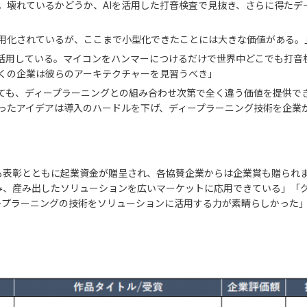
。壊れているかどうか、AIを活用した打音検査で見抜き、さらに得たデ
用化されているが、ここまで小型化できたことには大きな価値がある。
く活用している。マイコンをハンマーにつけるだけで世界中どこでも打音
くの企業は彼らのアーキテクチャーを見習うべき」
ても、ディープラーニングとの組み合わせ次第で全く違う価値を提供で
ったアイデアは導入のハードルを下げ、ディープラーニング技術を企業
も表彰とともに起業資金が贈呈され、各協賛企業からは企業賞も贈られ
み、産み出したソリューションを広いマーケットに応用できている」「
ープラーニングの技術をソリューションに活用する力が素晴らしかった