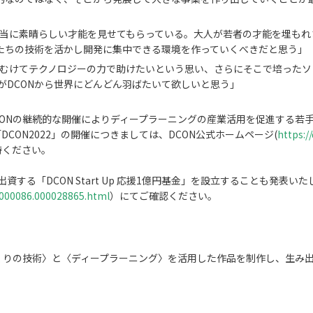
当に素晴らしい才能を見せてもらっている。大人が若者の才能を埋もれ
分たちの技術を活かし開発に集中できる環境を作っていくべきだと思う」
むけてテクノロジーの力で助けたいという思い、さらにそこで培ったソ
がDCONから世界にどんどん羽ばたいて欲しいと思う」
もDCONの継続的な開催によりディープラーニングの産業活用を促進する
CON2022」の開催につきましては、DCON公式ホームページ(
https:/
待ください。
資する「DCON Start Up 応援1億円基金」を設立することも発表
0000086.000028865.html
）にてご確認ください。
くりの技術〉と〈ディープラーニング〉を活用した作品を制作し、生み