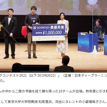
スト2021（以下 DCON2021）」（主催：日本ディープラーニング協会 以
した。
チームの中から二度の予選を経て勝ち残った10チームが出場。昨年度に引
として東京大学大学院教授 松尾豊氏、司会にタレントの小島瑠璃子さん