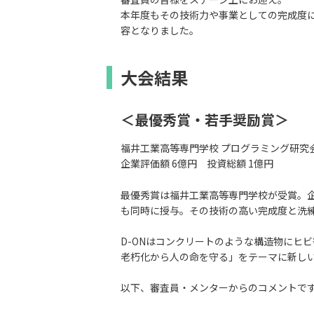
本年度もその技術力や事業としての完成度
容となりました。
大会結果
＜最優秀賞・若手奨励賞＞
福井工業高等専門学校 プログラミング研究会
企業評価額 6億円 投資総額 1億円
最優秀賞は福井工業高等専門学校が受賞。企
も同時に授与。その技術の高い完成度と洗
D-ONはコンクリートのような構造物にヒ
老朽化から人の命を守る」をテーマに新し
以下、審査員・メンターからのコメントで