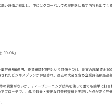
に高い評価が続出し、中にはグローバルでの展開を目指す内容も出てく
「D-ON」
業評価額6億円、投資総額1億円という評価を受け、副賞の起業資金10
練されたビジネスプランが評価され、過去の大会を含め企業評価額最高
ビ等の異常がないか、ディープラーニング技術を使って誰でも簡単に打
いアプローチで、小型で軽量・安価な打音検査機を実現した点が高く評
す。