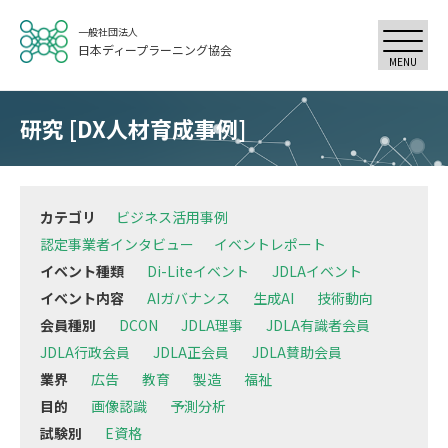
一般社団法人
日本ディープラーニング協会
MENU
研究 [DX人材育成事例]
カテゴリ
ビジネス活用事例
認定事業者インタビュー
イベントレポート
イベント種類
Di-Liteイベント
JDLAイベント
イベント内容
AIガバナンス
生成AI
技術動向
会員種別
DCON
JDLA理事
JDLA有識者会員
JDLA行政会員
JDLA正会員
JDLA賛助会員
業界
広告
教育
製造
福祉
目的
画像認識
予測分析
試験別
E資格