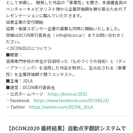
として参画し、 開発した作品の「事業性」を磨き、本選審査員の
ベンチャーキャピタリスト陣から企業評価額を勝ち取るためのプ
レゼンテーションに臨んでいただきます。
協賛企業の受付開始
協賛・後援スポンサー企業の募集も同時に開始いたしました。
詳細はDCON実行委員会（ info@dcon.ai ）までお問い合わせく
ださい。
＜DCON2021について＞
■概要：
高等専門学校の学生が日頃培った〈ものづくりの技術〉と〈ディ
ープラーニング〉を活用した作品を制作し、生み出される〈事業
性〉を企業評価額で競うコンテスト。
■主催：JDLA
■運営：DCON実行委員会
・公式ホームページ
https://dcon.ai/2021
・Facebook
https://www.facebook.com/DCON123/
・Twitter
https://twitter.com/DCON_JDLA
【DCON2020 最終結果】自動点字翻訳システムで