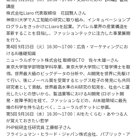
講座
株式会社Liaro 代表取締役 花田賢人さん
神奈川大学で人工知能の研究に取り組み、インキュベーションプ
ログラムをきっかけにLiaroを起業。アパレル業界の産業構造を
革新することを目指し、ファッションテックに注力した事業展開
を行う。
第4回 9月15日（火）16:30～17:00：広告・マーケティングにお
けるAI基礎知識
ニューラルポケット株式会社 取締役CTO 佐々木雄一さん
東京大学理学部物理学科卒業、東京大学大学院にて理学博士を取
得。世界最大級のビッグデータの分析や、AI開発を世界に先駆け
て行い、後にノーベル賞を受賞するヒッグス粒子の発見にも共同
研究者として貢献。世界最高水準のAI研究の知見を、社会へと還
元したいとの想いから、製造業等におけるAI開発 (ロボット開
発・故障予測)を経て、ファッションなどの、AI未踏領域に最先
端の科学を持ち込むべく、ニューラルポケットに参画。
第5回 9月16日（水）16:30～17:00：AIをたくらむ・あやつる人
が覚えておきたい哲学
PHP総研主任研究員 工藤郁子さん
フライシュマン・ヒラード・ジャパン株式会社、パブリック・ア