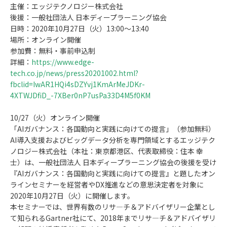
主催：エッジテクノロジー株式会社
後援：一般社団法人 日本ディープラーニング協会
日時：2020年10月27日（火）13:00～13:40
場所：オンライン開催
参加費：無料・事前申込制
詳細：
https://www.edge-
tech.co.jp/news/press20201002.html?
fbclid=IwAR1HQi4sDZYvj1KmArMeJDKr-
4XTWJDfiD_-7XBer0nP7usPa33D4M5f0KM
10/27（火）オンライン開催
「AIガバナンス：各国動向と実践に向けての提言」（参加無料）
AI導入支援およびビッグデータ分析を専門領域とするエッジテク
ノロジー株式会社（本社：東京都港区、代表取締役：住本 幸
士）は、一般社団法人 日本ディープラーニング協会の後援を受け
『AIガバナンス：各国動向と実践に向けての提言』と題したオン
ラインセミナーを経営者やDX推進などの意思決定者を対象に
2020年10月27日（火）に開催します。
本セミナーでは、世界有数のリサ―チ＆アドバイザリー企業とし
て知られるGartner社にて、2018年までリサ―チ＆アドバイザリ