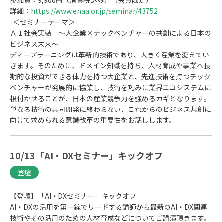
参加費：9,900円（消費税込み）（会員限定）
詳細：
https://www.enaa.or.jp/seminar/43752
＜セミナーテーマ＞
ＡＩ社会実装 ～大企業×テックベンチャーの共創による日本の
ビジネス未来～
ディープラーニングは革新的技術であり、大きく産業を変えてい
きます。そのために、ドメイン知識を持ち、人材育成や事業へ長
期的な投資ができる体力を持つ大企業と、先進技術を持つテック
ベンチャーが発展的に協業し、技術を巧みに業界エコシステムに
根付かせることが、日本の産業競争力を強めるカギとなります。
単なる技術の共同開発に終わらない、これからのビジネス共創に
向けて求められる意識改革の重要性をお話しします。
10/13「AI・DXセミナー」キックオフ
登壇
【登壇】「AI・DXセミナー」キックオフ
AI・DXの活用を第一線でリードする講師から最新のAI・DX関連
技術やその活用のための人材育成などについてご講演頂きます。