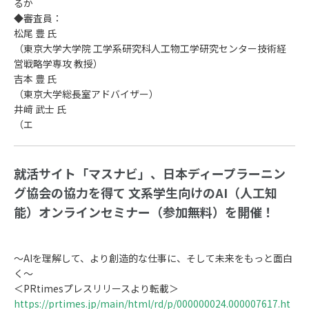
るか
◆審査員：
松尾 豊 氏
（東京大学大学院 工学系研究科人工物工学研究センター技術経
営戦略学専攻 教授）
吉本 豊 氏
（東京大学総長室アドバイザー）
井﨑 武士 氏
（エ
就活サイト「マスナビ」、日本ディープラーニン
グ協会の協力を得て 文系学生向けのAI（人工知
能）オンラインセミナー（参加無料）を開催！
〜AIを理解して、より創造的な仕事に、そして未来をもっと面白
く〜
＜PRtimesプレスリリースより転載＞
https://prtimes.jp/main/html/rd/p/000000024.000007617.ht