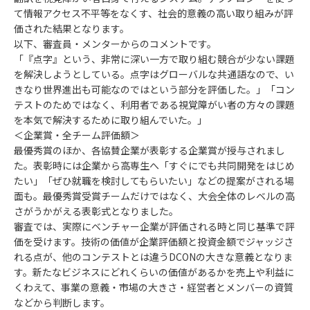
て情報アクセス不平等をなくす、社会的意義の高い取り組みが評
価された結果となります。
以下、審査員・メンターからのコメントです。
「『点字』という、非常に深い一方で取り組む競合が少ない課題
を解決しようとしている。点字はグローバルな共通語なので、い
きなり世界進出も可能なのではという部分を評価した。」「コン
テストのためではなく、利用者である視覚障がい者の方々の課題
を本気で解決するために取り組んでいた。」
＜企業賞・全チーム評価額＞
最優秀賞のほか、各協賛企業が表彰する企業賞が授与されまし
た。表彰時には企業から高専生へ「すぐにでも共同開発をはじめ
たい」「ぜひ就職を検討してもらいたい」などの提案がされる場
面も。最優秀賞受賞チームだけではなく、大会全体のレベルの高
さがうかがえる表彰式となりました。
審査では、実際にベンチャー企業が評価される時と同じ基準で評
価を受けます。技術の価値が企業評価額と投資金額でジャッジさ
れる点が、他のコンテストとは違うDCONの大きな意義となりま
す。新たなビジネスにどれくらいの価値があるかを売上や利益に
くわえて、事業の意義・市場の大きさ・経営者とメンバーの資質
などから判断します。