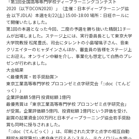
「第1回全国高等専門学校ディープラーニングコンテスト
2020（以下DCON2020）」（主催：日本ディープラーニング協
会 以下JDLA）本選を8/22(土) 15:00-18:00 場所：日経ホールに
て開催いたしました。
第1回の本選となった今回、二度の予選を勝ち抜いた精鋭11チー
ムが出場しました。ステージ上には、実行委員長として東京大学
大学院教授 松尾豊氏、司会にタレントの小島瑠璃子さん、音楽
クリエイターのヒャダインさんほか、審査員の皆様をステージ上
にお迎え。オンライン中継を介し、事業化も想定して白熱のプレ
ゼンが行われました。
大会結果
＜最優秀賞・若手奨励賞＞
東京工業高等専門学校 プロコンゼミ点字研究会「:::doc（てんど
っく）」
企業評価額 5億円 投資総額 1億円
最優秀賞は「東京工業高等専門学校 プロコンゼミ点字研究会」
が受賞。企業評価額 5億円、投資総額 1億円という評価を受け、
副賞の起業資金100万円と日本ディープラーニング協会若手奨励
賞も同時に授与されました。
「:::doc（てんどっく）」は、印刷された文字と点字の相互自動
翻訳を視覚障がい者自身で行えるシステム。テクノロジーを使っ