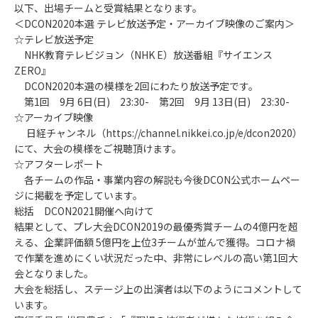
以下、出場チームと受賞結果となります。
＜DCON2020本選 テレビ放送予定・アーカイブ映像のご案内＞
☆テレビ放送予定
NHK教育テレビジョン（NHK E）放送番組『サイエンス
ZERO』
DCON2020本選の模様を2回にわたり放送予定です。
第1回 9月 6日(日) 23:30- 第2回 9月 13日(日) 23:30-
☆アーカイブ映像
日経チャンネル（https://channel.nikkei.co.jp/e/dcon2020）
にて、大会の模様をご視聴頂けます。
☆アフターレポート
各チームの作品・事業内容の解説も今後DCON公式ホームペー
ジに掲載を予定しています。
総括 DCON2021開催へ向けて
結果として、プレ大会DCON2019の最優秀賞チームの4億円を超
える、企業評価額 5億円を上位3チームが並んで獲得。コロナ禍
で作業を進めにくい状況だった中、非常にレベルの高い第1回大
会となりました。
大会を総括し、ステージ上の出演者は以下のようにコメントして
います。