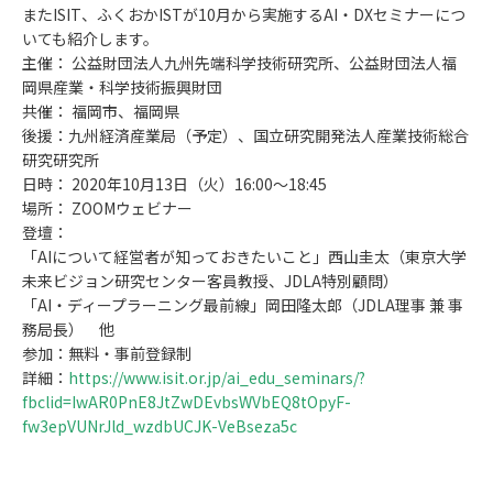
またISIT、ふくおかISTが10月から実施するAI・DXセミナーにつ
いても紹介します。
主催： 公益財団法人九州先端科学技術研究所、公益財団法人福
岡県産業・科学技術振興財団
共催： 福岡市、福岡県
後援：九州経済産業局（予定）、国立研究開発法人産業技術総合
研究研究所
日時： 2020年10月13日（火）16:00～18:45
場所： ZOOMウェビナー
登壇：
「AIについて経営者が知っておきたいこと」西山圭太（東京大学
未来ビジョン研究センター客員教授、JDLA特別顧問）
「AI・ディープラーニング最前線」岡田隆太郎（JDLA理事 兼 事
務局長） 他
参加：無料・事前登録制
詳細：
https://www.isit.or.jp/ai_edu_seminars/?
fbclid=IwAR0PnE8JtZwDEvbsWVbEQ8tOpyF-
fw3epVUNrJld_wzdbUCJK-VeBseza5c