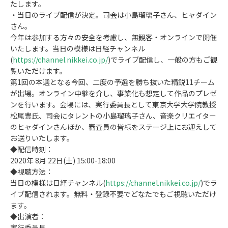
たします。
・当日のライブ配信が決定。司会は小島瑠璃子さん、ヒャダイン
さん。
今年は参加する方々の安全を考慮し、無観客・オンラインで開催
いたします。当日の模様は日経チャンネル
(
https://channel.nikkei.co.jp/
)でライブ配信し、一般の方もご観
覧いただけます。
第1回の本選となる今回、二度の予選を勝ち抜いた精鋭11チーム
が出場。オンライン中継を介し、事業化も想定して作品のプレゼ
ンを行います。会場には、実行委員長として東京大学大学院教授
松尾豊氏、司会にタレントの小島瑠璃子さん、音楽クリエイター
のヒャダインさんほか、審査員の皆様をステージ上にお迎えして
お送りいたします。
◆配信時刻：
2020年 8月 22日(土) 15:00-18:00
◆視聴方法：
当日の模様は日経チャンネル(
https://channel.nikkei.co.jp/
)でラ
イブ配信されます。無料・登録不要でどなたでもご視聴いただけ
ます。
◆出演者：
実行委員長