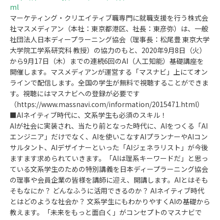
ml
マーケティング・クリエイティブ職専門に就職支援を行う株式会
社マスメディアン（本社：東京都港区、社長：東彦弥）は、一般
社団法人日本ディープラーニング協会（理事長：松尾豊 東京大学
大学院工学系研究科 教授）の協力のもと、2020年9月8日（火）
から9月17日（木）までの連続6回のAI（人工知能）基礎講座を
開催します。マスメディアンが運営する「マスナビ」上にてオン
ラインで配信します。全国の学生が無料で視聴することができま
す。視聴にはマスナビへの登録が必要です
（https://www.massnavi.com/information/2015471.html）
■AIネイティブ時代に、文系学生も必須のスキル！
AIが社会に実装され、当たり前となった時代に、AIをつくる「AI
エンジニア」だけでなく、AIを使いこなすAIプランナーやAIコン
サルタント、AIデザイナーといった「AIジェネラリスト」が今後
ますます求められていきます。「AIは理系キーワードだ」と思っ
ている文系学生のための特別講義を日本ディープラーニング協会
の理事や会員企業の皆様を講師に迎え、開講します。AIとはそも
そもなにか？ どんなふうに活用できるのか？ AIネイティブ時代
とはどのような社会か？ 文系学生にもわかりやすくAIの基礎から
教えます。「未来をもっと面白く」がコンセプトのマスナビで