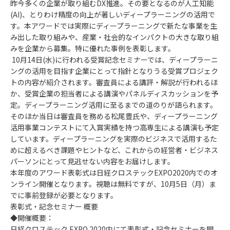
昨今多くの企業が取り組むDX推進。その要となるのが人工知能
(AI)、とりわけ精度の向上が著しいディープラーニングの活用で
す。本アワードでは実際にディープラーニングで新たな事業を生
み出した取り組みや、産業・社会的なインパクトの大きな取り組
みを企業から募集。特に優れた事例を表彰します。
10月14日(水)に行われる受賞記念セミナーでは、ディープラーニ
ングの活用を目指す企業にとって指針となりうる受賞プロジェク
トの内容が紹介されます。審査員による講評・解説が行われるほ
か、受賞企業の担当者による講演やパネルディスカッションを予
定。ディープラーニング活用に至るまでの道のりが語られます。
そのほか当日は審査員を務める松尾豊氏や、ディープラーニング
活用事業コンテストにて入賞実績を持つ高専生による講演も予定
しています。ディープラーニングを実際のビジネスで活用するた
めに超えるべき課題やヒントなど、これからの経営者・ビジネス
パーソンにとって見逃せない内容をお届けします。
本年度のアワード表彰式は日経クロステックEXPO2020内でのオ
ンライン開催となります。視聴は無料ですが、10月5日（月）ま
でに事前登録が必要となります。
表彰式・記念セミナー 概要
◆開催概要：
日経クロステック EXPO 2020内にて表彰式・記念セミナーを開