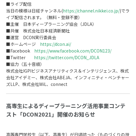
■ライブ配信
当日の模様は日経チャンネル(
https://channel.nikkei.co.jp/
)でラ
イブ配信されます。（無料・登録不要）
■主催 日本ディープラーニング協会（JDLA）
■共催 株式会社日本経済新聞社
■運営 DCON実行委員会
■ホームページ
https://dcon.ai/
■Facebook
https://www.facebook.com/DCON123/
■Twitter
https://twitter.com/DCON_JDLA
■協力（五十音順）
株式会社IGPIビジネスアナリティクス＆インテリジェンス、株式
会社アイデミー、株式会社ABEJA、インフィニティ・ベンチャー
ズLLP、株式会社WiL、connect
高専生によるディープラーニング活用事業コンテ
スト「DCON2021」開催のお知らせ
高等専門学校生（以下、高専生）が日頃培った〈ものづくりの技