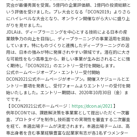
究会が最優秀賞を受賞。5億円の企業評価額、1億円の投資総額と
いう評価を受けました。プレ大会となる「DCON2019」よりさら
にハイレベルな大会となり、オンライン開催ながら大いに盛り上
がりを見せました。
JDLAは、ディープラーニングを中心とする技術による日本の産
業競争力の向上を目指し、ディープラーニングの事業活用を奨励
しています。特にものづくりと連携したディープラーニングの活
用は、日本の強みが特に発揮されやすい領域です。潜在的に大き
な可能性をもつ高専生から、新しい事業が生み出されることに強
く期待し「DCON2021」のエントリー受付を開始します。
公式ホームページオープン・エントリー受付開始
DCON2021公式ホームページがオープン。開催スケジュールとエ
ントリー要項を発表し、受付フォームよりエントリーの受付を開
始いたしました。エントリー期間は、2020年10月30日（金）ま
でです。
【 DCON2021公式ホームページ：
https://dcon.ai/2021
】
例年DCONでは、課題解決策を事業案として提出いただく一次審
査、プロトタイプを制作し技術面での実現性を審査する二次審査
を経て、本選出場チームが決定されます。本選出場チームは、高
専出身者を含む事業経験豊富な起業家有志が各1名ずつメンター