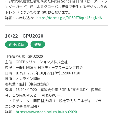
ー部門の統括責任者を務めたPeter Sondergaard（ピーター・ソ
ンダーガード）氏によるグローバル規模で発生するデジタル化の
トレンドについての講演をおこないます。
詳細・お申し込み:
https://forms.gle/BD59f78qtd45agMdA
10/22 GPU2020
後援/協賛
登壇
【後援/登壇】GPU2020
主催：GDEPソリューションズ株式会社
後援：一般社団法人 日本ディープラーニング協会
日時：[Day1] 2020年10月22日(木) 15:00-17:20
場所：オンライン開催
参加費：無料（事前登録制）
登壇：16:40～17:20 座談会企画「GPUが支えるDX 変革の
今、この先を考える － AI & GPU ー」
・モデレータ 岡田 隆太朗（一般社団法人 日本ディープラー
ニング協会 事務局長）
詳細：
https://www.gdep-sol.co.jp/gpu2020