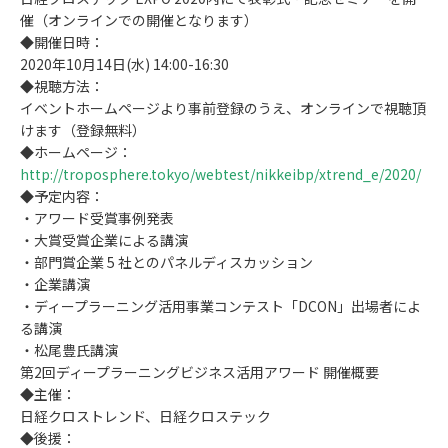
催（オンラインでの開催となります）
◆開催日時：
2020年10月14日(水) 14:00-16:30
◆視聴方法：
イベントホームページより事前登録のうえ、オンラインで視聴頂
けます（登録無料）
◆ホームページ：
http://troposphere.tokyo/webtest/nikkeibp/xtrend_e/2020/
◆予定内容：
・アワード受賞事例発表
・大賞受賞企業による講演
・部門賞企業 5 社とのパネルディスカッション
・企業講演
・ディープラーニング活用事業コンテスト「DCON」出場者によ
る講演
・松尾豊氏講演
第2回ディープラーニングビジネス活用アワード 開催概要
◆主催：
日経クロストレンド、日経クロステック
◆後援：