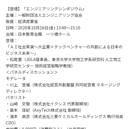
【登壇】「エンジニアリングシンポジウム」
主催：一般財団法人エンジニアリング協会
後援：経済産業省
日時：2020年10月16日(金) 13:40～15:10
会場：日本教育会館 一ツ橋ホール
登壇：
「ＡＩ社会実装～大企業×テックベンチャーの共創による日本の
ビジネス未来～」
・松尾豊（JDLA理事長、東京大学大学院工学系研究科 人工物工
学研究センター 技術経営戦略学教授）
＜パネルディスカッション＞
モデレータ
・川上 登福（株式会社経営共創基盤 共同経営者 マネージング
ディレクター）
パネリスト
・山崎 文敬（株式会社イクシス 代表取締役）
・島本 佳紀（AnyTech株式会社 取締役）
・浦本 直彦（株式会社三菱ケミカルホールディングス 執行役員
CDO）