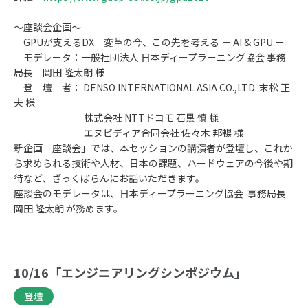
～座談会企画～
GPUが支えるDX 変革の今、この先を考える － AI & GPU ー
モデレータ：一般社団法人 日本ディープラーニング協会 事務
局長 岡田 隆太朗 様
登 壇 者： DENSO INTERNATIONAL ASIA CO.,LTD. 末松 正
夫 様
株式会社 NTTドコモ 石黒 慎 様
エヌビディア合同会社 佐々木 邦暢 様
新企画「座談会」では、本セッションの講演者が登壇し、これか
ら求められる技術や人材、日本の課題、ハードウェアの今後や期
待など、ざっくばらんにお話いただきます。
座談会のモデレータは、日本ディープラーニング協会 事務局長
岡田 隆太朗 が務めます。
10/16「エンジニアリングシンポジウム」
登壇