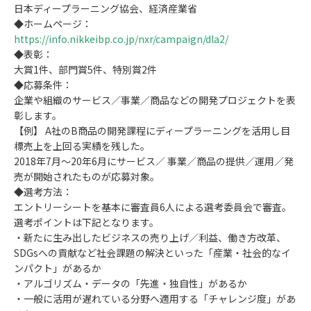
日本ディープラーニング協会、経済産業省
◆ホームページ：
https://info.nikkeibp.co.jp/nxr/campaign/dla2/
◆表彰：
大賞1件、部門賞5件、特別賞2件
◆応募条件：
企業や組織のサービス／事業／商品などの開発プロジェクトを表
彰します。
【例】 A社のB商品の開発課程にディープラーニングを活用し目
標売上を上回る実績を残した。
2018年7月～20年6月にサービス／ 事業／商品の提供／運用／発
売が開始されたものが応募対象。
◆選考方法：
エントリーシートを基本に審査員6人による選考委員会で審査。
選考ポイントは下記となります。
・新たに生み出したビジネスの売り上げ／利益、働き方改革、
SDGsへの貢献など社会課題の解決といった「産業・社会的なイ
ンパクト」があるか
・アルゴリズム・データの「先進・独自性」があるか
・一般に活用が遅れている分野へ適用する「チャレンジ度」があ