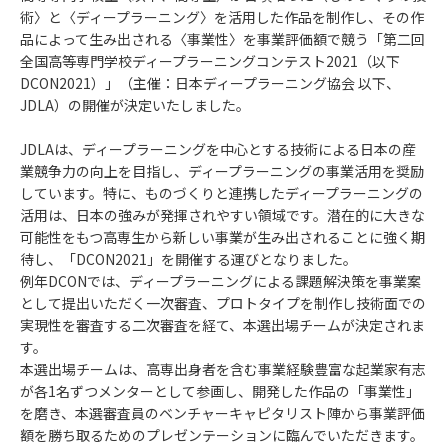
術〉と〈ディープラーニング〉を活用した作品を制作し、その作
品によって生み出される〈事業性〉を事業評価額で競う「第二回
全国高等専門学校ディープラーニングコンテスト2021（以下
DCON2021）」（主催：日本ディープラーニング協会 以下、
JDLA）の開催が決定いたしました。
JDLAは、ディープラーニングを中心とする技術による日本の産
業競争力の向上を目指し、ディープラーニングの事業活用を奨励
しています。特に、ものづくりと連携したディープラーニングの
活用は、日本の強みが発揮されやすい領域です。潜在的に大きな
可能性をもつ高専生から新しい事業が生み出されることに強く期
待し、「DCON2021」を開催する運びとなりました。
例年DCONでは、ディープラーニングによる課題解決策を事業案
として提出いただく一次審査、プロトタイプを制作し技術面での
実現性を審査する二次審査を経て、本選出場チームが決定されま
す。
本選出場チームは、高専出身者を含む事業経験豊富な起業家有志
が各1名ずつメンターとして参画し、開発した作品の「事業性」
を磨き、本選審査員のベンチャーキャピタリスト陣から事業評価
額を勝ち取るためのプレゼンテーションに臨んでいただきます。