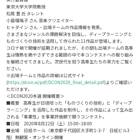
東京大学大学院教授
松尾 豊 氏 タレント
小島瑠璃子 さん 音楽クリエイター
ヒャダイン さん ・出場チームの作品情報を発表。
さまざまなジャンルの課題解決を目指し、ディープラーニングと
ものづくりの技術を活用して作られた11作品が登場します。
コロナ禍で開催が延期されましたが、その間も出場チームの高専
生は情熱を絶やさずできる範囲の中で本コンテストへの取り組み
を継続させてきました。次世代を担う高専生たちの実力をご覧く
ださい。
※出場チームと作品の詳細は公式サイト
(
https://dcon.ai/pdf/DCON2020_final_detail.pdf
)よりご確認い
ただけます。
＜DCON2020本選 開催概要＞
■概要 高専生が日頃培った「ものづくりの技術」と「ディープ
ラーニング」を活用した作品を制作し、その作品によって生み出
される「事業性」を事業評価額で競うコンテスト。
■日程 2020年8月22日（土）15:00~18:00
■会場 日経ホール（東京都千代田区大手町1-3-7 日経ビル3
階）無観客・オンライン開催