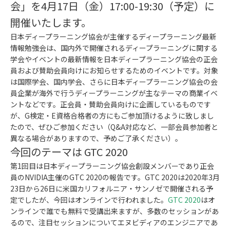
会」を4月17日（金）17:00-19:30（予定）に
開催いたします。
日本ディープラーニング協会が主催するディープラーニング最新
情報勉強会は、国内外で開催されるディープラーニングに関する
学会やイベントの最新情報を日本ディープラーニング協会の正会
員および賛助会員向けにお知らせするためのイベントです。対象
は国際学会、国内学会、さらに日本ディープラーニング協会の会
員企業が海外で行うディープラーニングが主なテーマの商業イベ
ントなどです。正会員・賛助会員向けに企画しているものです
が、G検定・E資格合格者の方にもご参加頂けるように致しまし
たので、ぜひご参加ください（Q&A対応など、一部会員参加者と
異なる場合がありますので、予めご了承ください）。
今回のテーマは GTC 2020
第1回目は日本ディープラーニング協会創設メンバーであり正会
員のNVIDIA主催のGTC 2020の報告です。GTC 2020は2020年3月
23日から26日に米国カリフォルニア・サンノゼで開催される予
定でしたが、今回はオンラインで行われました。
GTC 2020
はオ
ンラインで誰でも無料で受講出来ますが、多数のセッションがあ
るので、注目セッションについてエヌビディアのエンジニアであ