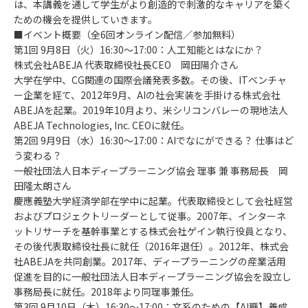
は、本講義を通して学生がより創造的で刺激的なキャリアを築く
ための機会を提供していきます。
■イベント概要（全6回オンライン配信／参加無料）
第1回 9月8日（火）16:30～17:00：人工知能とはなにか？
株式会社ABEJA 代表取締役社長CEO 岡田陽介さん
大学在学中、CG関連の国際会議発表多数。その後、ITベンチャ
ー企業を経て、2012年9月、AIの社会実装を手掛ける株式会社
ABEJAを起業。2019年10月より、米シリコンバレーの現地法人
ABEJA Technologies, Inc. CEOに就任。
第2回 9月9日（水）16:30～17:00：AIでなにができる？ 仕事はど
う変わる？
一般社団法人日本ディープラーニング協会 理事 兼 事務局長 岡
田隆太朗さん
慶應義塾大学経済学部在学中に起業。代表取締役として会社経営
およびプロジェクトリーダーとして従事。2007年、インターネ
ットリサーチを基幹事業とする株式会社ゲイン執行役員となり、
その後代表取締役社長に就任（2016年退任）。2012年、株式会
社ABEJAを共同創業。2017年、ディープラーニングの産業活用
促進を目的に一般社団法人日本ディープラーニング協会を設立し
事務局長に就任。2018年より同理事兼任。
第3回 9月10日（木）16:30～17:00：文系のための【AI職】養成