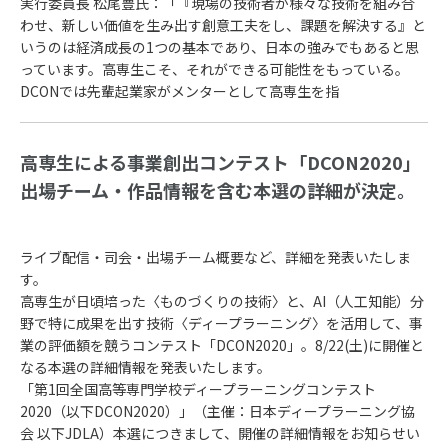
実行委員長 松尾豊氏：「『現場の技術者が様々な技術を組み合
わせ、新しい価値を生み出す創意工夫をし、課題を解決する』と
いうのは経済成長の1つの基本であり、日本の強みでもあると思
っています。高専生こそ、それができる可能性をもっている。
DCONでは先輩起業家がメンターとして高専生を指
高専生による事業創出コンテスト「DCON2020」
出場チーム・作品情報を含む本選の詳細が決定。
ライブ配信・司会・出場チーム概要など、詳細を発表いたしま
す。
高専生が日頃培った〈ものづくりの技術〉と、AI（人工知能）分
野で特に成果を出す技術〈ディープラーニング〉を活用して、事
業の評価額を競うコンテスト「DCON2020」。8/22(土)に開催と
なる本選の詳細情報を発表いたします。
「第1回全国高等専門学校ディープラーニングコンテスト
2020（以下DCON2020）」（主催：日本ディープラーニング協
会 以下JDLA）本選につきまして、開催の詳細情報をお知らせい