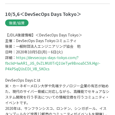
10/5,6＜DevSecOps Days Tokyo＞
後援/協賛
【JDLA後援情報】＜DevSecOps Days Tokyo＞
主催：DevSecOps Days Tokyoコミュニティ
後援：一般財団法人エンジニアリング協会 他
日時：2020年10月5日(月)・6日(火)
詳細：
https://devsecops-days-tokyo.com/?
fbclid=IwAR1_JiS_0vZLMU0TrQ1UeTye9Bnoa5C59J4gr-
P4kPSqQUsEDI_V8_SKOcs
DevSecOps Daysとは
米・カーネギーメロン大学や先端テクノロジー企業の有志が始め
た、現代のサイバー脅威に対応しながら、高機能でセキュアなシ
ステム開発を行う手法についての情報交換を行うコミュニティ・
イベントです。
2020年は、サンフランシスコ、ロンドン、シンガポール、イス
タンブールなど世界12都市のコミュニティがイベントを開催し、