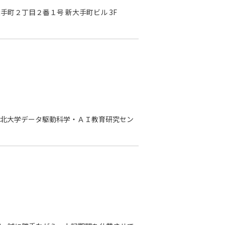
手町２丁目２番１号 新大手町ビル 3F
営：東北大学データ駆動科学・ＡＩ教育研究セン