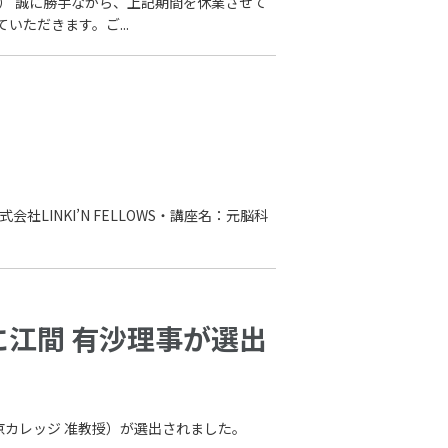
（金） 誠に勝手ながら、上記期間を休業させて
ただきます。ご...
社LINKI’N FELLOWS・講座名：元脳科
024に江間 有沙理事が選出
究所東京カレッジ 准教授）が選出されました。