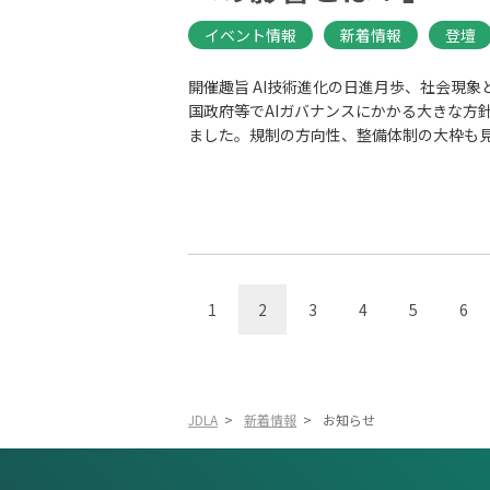
イベント情報
新着情報
登壇
開催趣旨 AI技術進化の日進月歩、社会現象
国政府等でAIガバナンスにかかる大きな方
ました。​規制の方向性、整備体制の大枠も見え
1
2
3
4
5
6
JDLA
>
新着情報
>
お知らせ