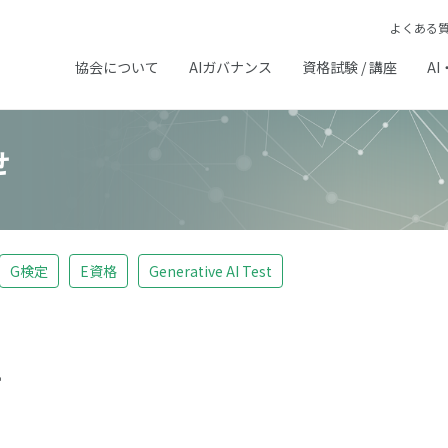
よくある
協会について
AIガバナンス
資格試験 / 講座
AI
せ
G検定
E資格
Generative AI Test
せ