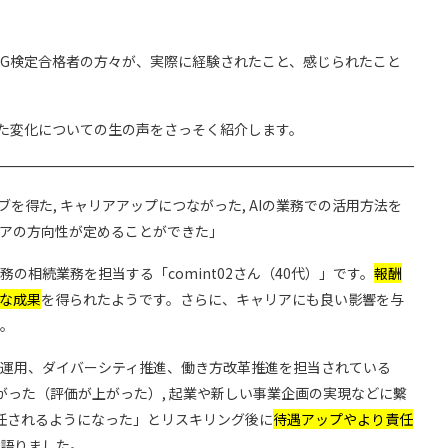
G検定合格者の方々が、実際に経験されたこと、感じられたこと
た変化についての生の声をさっそく紹介します。
を得た, キャリアアップにつながった, AIの業務での活用方法を
アの方向性が定めることができた」
の相続業務を担当する「comint02さん（40代）」です。
報酬
な成果
を得られたようです。さらに、キャリアにも良い影響を与
。
運用、ダイバーシティ推進、働き方改革推進を担当されている
が上がった（評価が上がった）, 起業や新しい事業企画の実現などに繫
を任されるようになった」とリスキリング後に
待遇アップやより責任
語りました。