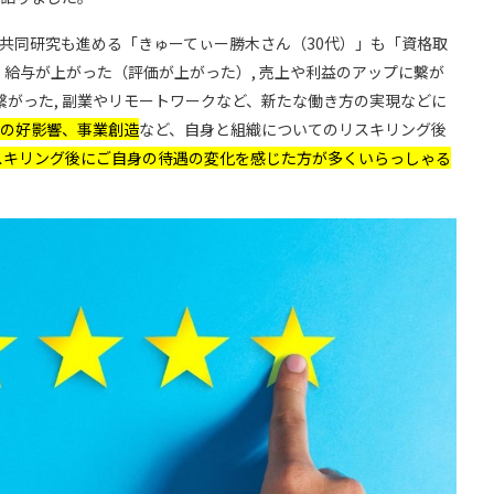
共同研究も進める「きゅーてぃー勝木さん（30代）」も「資格取
 給与が上がった（評価が上がった）, 売上や利益のアップに繫が
繫がった, 副業やリモートワークなど、新たな働き方の実現などに
の好影響、事業創造
など、自身と組織についてのリスキリング後
スキリング後にご自身の待遇の変化を感じた方が多くいらっしゃる