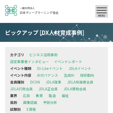
一般社団法人
日本ディープラーニング協会
MENU
ピックアップ [DX人材育成事例]
カテゴリ
ビジネス活用事例
認定事業者インタビュー
イベントレポート
イベント種類
Di-Liteイベント
JDLAイベント
イベント内容
AIガバナンス
生成AI
技術動向
会員種別
DCON
JDLA理事
JDLA有識者会員
JDLA行政会員
JDLA正会員
JDLA賛助会員
業界
広告
教育
製造
福祉
目的
画像認識
予測分析
試験別
E資格