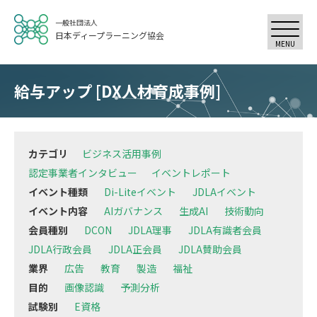
一般社団法人
日本ディープラーニング協会
MENU
給与アップ [DX人材育成事例]
カテゴリ
ビジネス活用事例
認定事業者インタビュー
イベントレポート
イベント種類
Di-Liteイベント
JDLAイベント
イベント内容
AIガバナンス
生成AI
技術動向
会員種別
DCON
JDLA理事
JDLA有識者会員
JDLA行政会員
JDLA正会員
JDLA賛助会員
業界
広告
教育
製造
福祉
目的
画像認識
予測分析
試験別
E資格