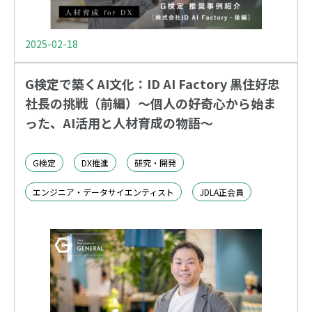
2025-02-18
G検定で築くAI文化：ID AI Factory 黒住好忠
社長の挑戦（前編）〜個人の好奇心から始ま
った、AI活用と人材育成の物語〜
G検定
DX推進
研究・開発
エンジニア・データサイエンティスト
JDLA正会員