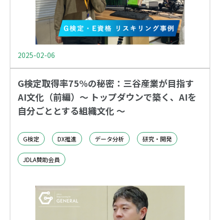
2025-02-06
​G検定取得率75%の秘密：三谷産業が目指す
AI文化（前編）〜 トップダウンで築く、AIを
自分ごととする組織文化 〜
G検定
DX推進
データ分析
研究・開発
JDLA賛助会員