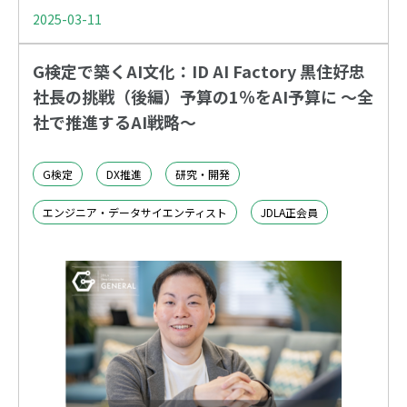
2025-03-11
G検定で築くAI文化：ID AI Factory 黒住好忠
社長の挑戦（後編）予算の1％をAI予算に 〜全
社で推進するAI戦略〜
G検定
DX推進
研究・開発
エンジニア・データサイエンティスト
JDLA正会員