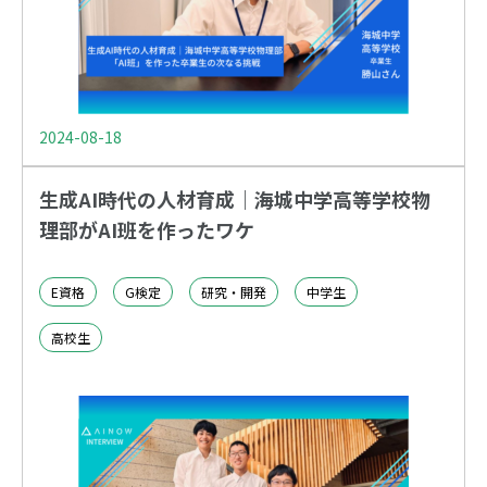
2024-08-18
生成AI時代の人材育成｜海城中学高等学校物
理部がAI班を作ったワケ
E資格
G検定
研究・開発
中学生
高校生