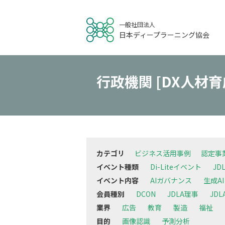
一般社団法人
日本ディープラーニング協会
行政機関 [DX人材育
カテゴリ
ビジネス活用事例
認定事
イベント種類
Di-Liteイベント
JD
イベント内容
AIガバナンス
生成AI
会員種別
DCON
JDLA理事
JD
業界
広告
教育
製造
福祉
目的
画像認識
予測分析