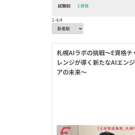
試験別
E資格
1-4/4
札幌AIラボの挑戦～E資格チ
レンジが導く新たなAIエン
アの未来～