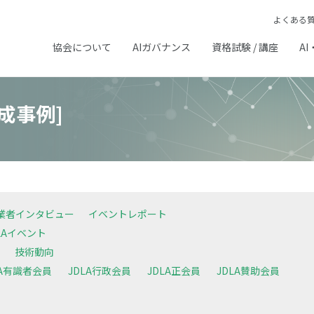
よくある
協会について
AIガバナンス
資格試験 / 講座
AI
成事例]
業者インタビュー
イベントレポート
LAイベント
技術動向
LA有識者会員
JDLA行政会員
JDLA正会員
JDLA賛助会員