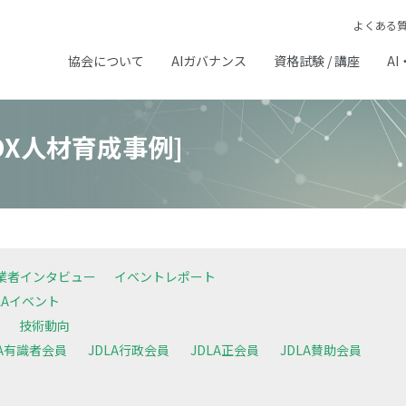
よくある
協会について
AIガバナンス
資格試験 / 講座
AI
DX人材育成事例]
業者インタビュー
イベントレポート
LAイベント
技術動向
LA有識者会員
JDLA行政会員
JDLA正会員
JDLA賛助会員