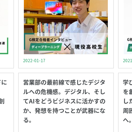
2022-01-17
2021
ドに
営業部の最前線で感じたデジタ
学
ルへの危機感。デジタル、そし
を
創
てAIをどうビジネスに活かすの
し
か、発想を持つことが武器にな
周
る。
へ