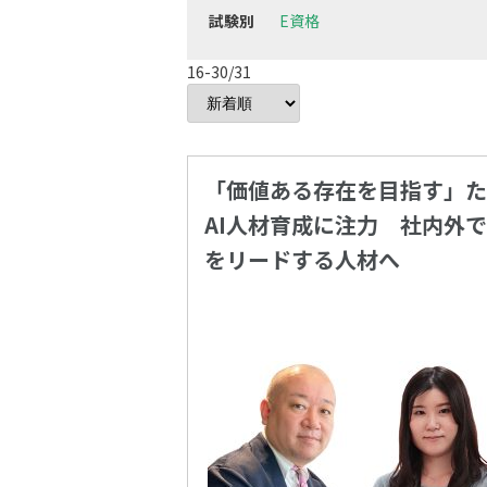
試験別
E資格
16-30/31
「価値ある存在を目指す」た
AI人材育成に注力 社内外で
をリードする人材へ