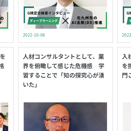
2022-10-06
2022
舵を
人材コンサルタントとして、業
入
格
界を俯瞰して感じた危機感 学
を
習することで「知の探究心が湧
門
いた」