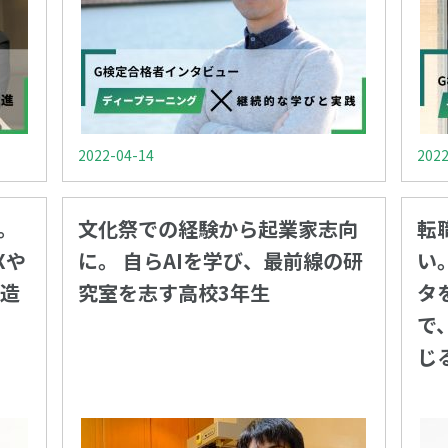
2022-04-14
2022
。
文化祭での経験から起業家志向
転
Xや
に。 自らAIを学び、最前線の研
い
造
究室を志す高校3年生
タ
で
じ