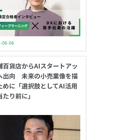
-06-06
舗百貨店からAIスタートアッ
へ出向 未来の小売業像を描
ために「選択肢としてAI活用
当たり前に」