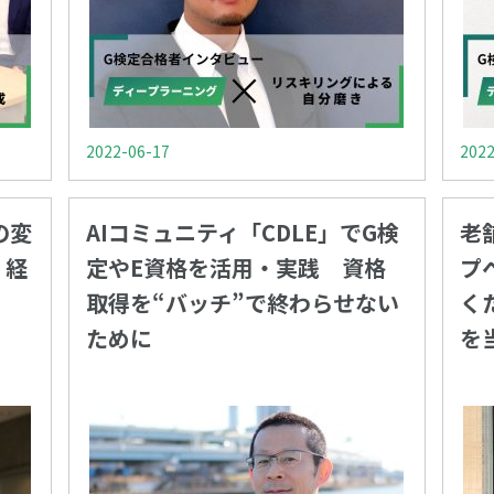
2022-06-17
2022
の変
AIコミュニティ「CDLE」でG検
老
・経
定やE資格を活用・実践 資格
プ
取得を“バッチ”で終わらせない
く
ために
を