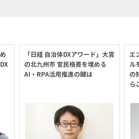
め
「日経 自治体DXアワード」大賞
エ
DX
の北九州市 官民格差を埋める
ル
AI・RPA活用推進の鍵は
の
ら