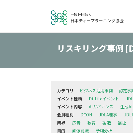
一般社団法人
日本ディープラーニング協会
リスキリング事例 [
カテゴリ
ビジネス活用事例
認定事
イベント種類
Di-Liteイベント
JD
イベント内容
AIガバナンス
生成AI
会員種別
DCON
JDLA理事
JD
業界
広告
教育
製造
福祉
目的
画像認識
予測分析